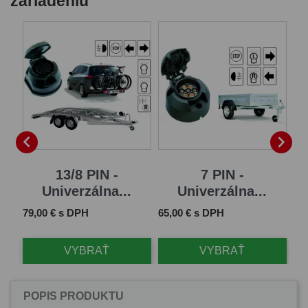
zariadeniu


13/8 PIN -
7 PIN -
Univerzálna...
Univerzálna...
Cena
Cena
Ce
79,00 € s DPH
65,00 € s DPH
11
VYBRAŤ
VYBRAŤ
POPIS PRODUKTU