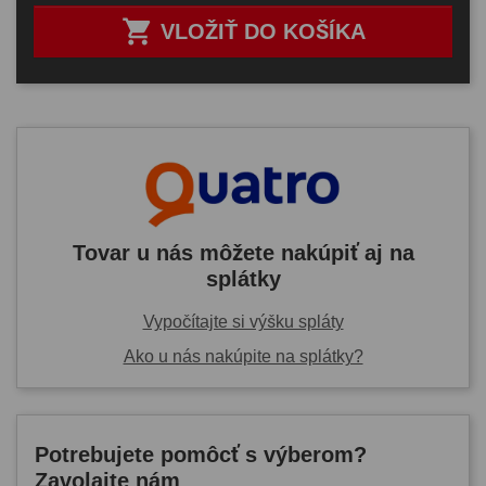

VLOŽIŤ DO KOŠÍKA
Tovar u nás môžete nakúpiť aj na
splátky
Vypočítajte si výšku spláty
Ako u nás nakúpite na splátky?
Potrebujete pomôcť s výberom?
Zavolajte nám