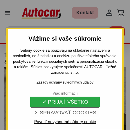


Kontakt

Vážime si vaše súkromie
Súbory cookie sa používajú na ukladanie nastavení a
ŤAŽNÉ ZARIADENIE PRE FORD FIESTA -
predvolieb, na štatistiku a analýzu používateľského správania,
SKRUTKOVÝ SYSTÉM
poskytovanie funkcií sociálnych sietí a personalizáciu obsahu
a reklám. Súhlas poskytujete spoločnosti AUTOCAR - Ťažné
zariadenia, s.r.o.
Zásady ochrany súkromných údajov
Viac informácií
PRIJAŤ VŠETKO

SPRAVOVAŤ COOKIES

Povoliť nevyhnutné súbory cookie