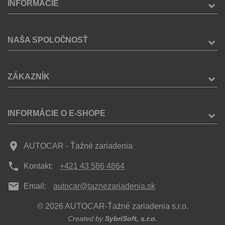
INFORMÁCIE
NAŠA SPOLOČNOSŤ
ZÁKAZNÍK
INFORMÁCIE O E-SHOPE
place
AUTOCAR - Ťažné zariadenia
phone
Kontakt:
+421 43 586 4864
mail
Email:
autocar@taznezariadenia.sk
© 2026 AUTOCAR-Ťažné zariadenia s.r.o.
Created by
SybriSoft, s.r.o.