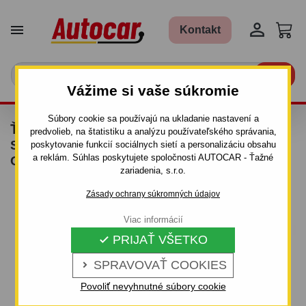


Kontakt

Vážime si vaše súkromie
Súbory cookie sa používajú na ukladanie nastavení a
ŤAŽNÉ ZARIADENIE PRE DACIA DUSTER -
predvolieb, na štatistiku a analýzu používateľského správania,
SUV 2/4 WD - OD 2010 DO 09/2013 -
poskytovanie funkcií sociálnych sietí a personalizáciu obsahu
a reklám. Súhlas poskytujete spoločnosti AUTOCAR - Ťažné
ODNÍMATEĽNÝ BAJONETOVÝ SYSTÉM
zariadenia, s.r.o.
Zásady ochrany súkromných údajov
Viac informácií
PRIJAŤ VŠETKO

SPRAVOVAŤ COOKIES

Povoliť nevyhnutné súbory cookie