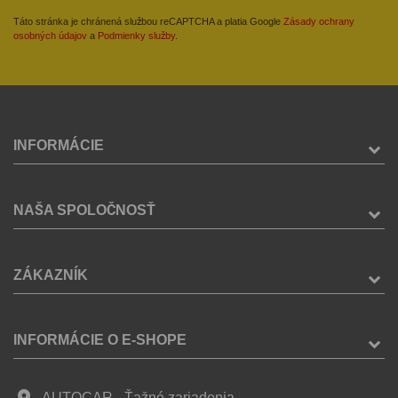
Táto stránka je chránená službou reCAPTCHA a platia Google
Zásady ochrany
osobných údajov
a
Podmienky služby
.
INFORMÁCIE
NAŠA SPOLOČNOSŤ
ZÁKAZNÍK
INFORMÁCIE O E-SHOPE
place
AUTOCAR - Ťažné zariadenia