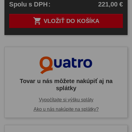
221,00 €
Spolu
s DPH
:

VLOŽIŤ DO KOŠÍKA
Tovar u nás môžete nakúpiť aj na
splátky
Vypočítajte si výšku spláty
Ako u nás nakúpite na splátky?