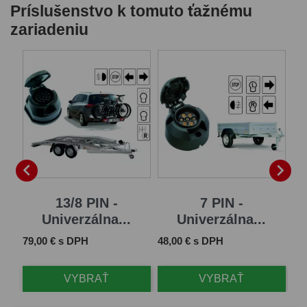
Príslušenstvo k tomuto ťažnému
zariadeniu


13/8 PIN -
7 PIN -
Univerzálna...
Univerzálna...
Cena
Cena
Ce
79,00 € s DPH
48,00 € s DPH
65
VYBRAŤ
VYBRAŤ