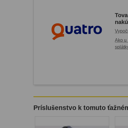
Tova
nakú
Vypočí
Ako u 
splátk
Príslušenstvo k tomuto ťažné