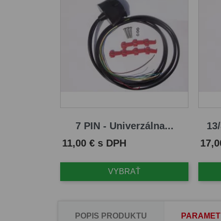
7 PIN - Univerzálna...
13/
Cena
Cena
11,00 € s DPH
17,0
VYBRAŤ
POPIS PRODUKTU
PARAMET