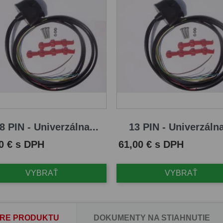
8 PIN - Univerzálna...
13 PIN - Univerzálna
Cena
0 € s DPH
61,00 € s DPH
VYBRAŤ
VYBRAŤ
RE PRODUKTU
DOKUMENTY NA STIAHNUTIE