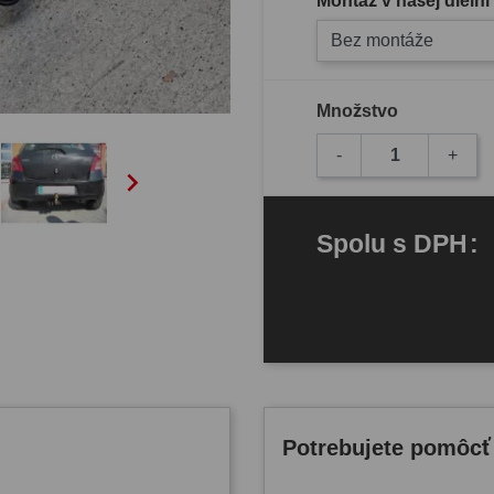
Montáž v našej dielni
Bez montáže
Množstvo
-
+

Spolu
s DPH
:
Potrebujete pomôcť