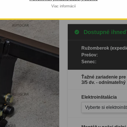
Viac informácií
Celý popis produktu
Dostupné ihneď
Ružomberok (expedič
Prešov:
Senec:
Ťažné zariadenie pre
3/5 dv. - odnímateľn
Elektroinštalácia
Vyberte si elektroinš