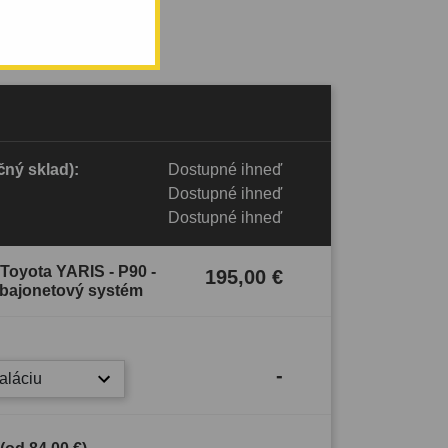
ný sklad):
Dostupné ihneď
Dostupné ihneď
Dostupné ihneď
 Toyota YARIS - P90 -
195,00 €
ý bajonetový systém
-
taláciu