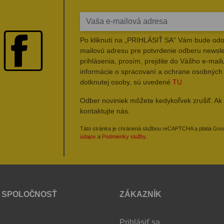
Po kliknutí na „PRIHLÁSIŤ SA“ Vám bude odo
mailovú adresu pre potvrdenie odberu newsle
prihlásenia, prosím, prejdite do Vášho e-mailu
informácie o spracovaní a ochrane osobných
dotknutej osoby, sú uvedené
TU
Odber noviniek môžete kedykoľvek zrušiť. Ak 
kontaktujte nás.
Táto stránka je chránená službou reCAPTCHA a platia Go
údajov
a
Podmienky služby
.
 SPOLOČNOSŤ
ZÁKAZNÍK
Prihlásiť sa