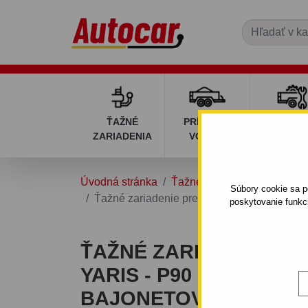
ŤAŽNÉ
PRÍVESNÉ
DIELY P
ZARIADENIA
VOZÍKY
VOZÍK
Úvodná stránka
Ťažné zariadenia
TOYOT
Súbory cookie sa po
Ťažné zariadenie pre Toyota YARIS - P90 - 
poskytovanie funkc
ŤAŽNÉ ZARIADENIE P
YARIS - P90 - 3/5 DV. 
BAJONETOVÝ SYSTÉM