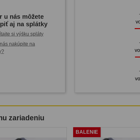
r u nás môžete
v
piť aj na splátky
tajte si výšku spláty
nás nakúpite na
vo
y?
vo
mu zariadeniu
BALENIE