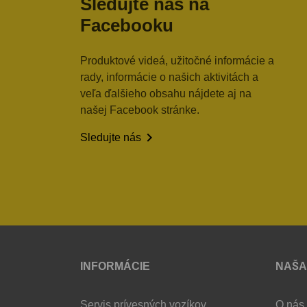
Sledujte nás na
Facebooku
Produktové videá, užitočné informácie a
rady, informácie o našich aktivitách a
veľa ďalšieho obsahu nájdete aj na
našej Facebook stránke.

Sledujte nás
INFORMÁCIE
NAŠA
Servis prívesných vozíkov
O nás