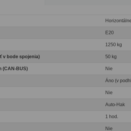
Horizontáln
E20
1250 kg
ť v bode spojenia)
50 kg
om (CAN-BUS)
Nie
Áno (v podhľ
Nie
Auto-Hak
1 hod.
Nie