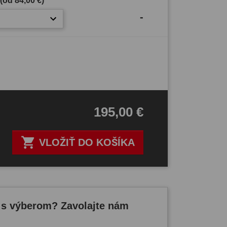
 (od
84,00 €
)
-
195,00 €

VLOŽIŤ DO KOŠÍKA
 s výberom? Zavolajte nám