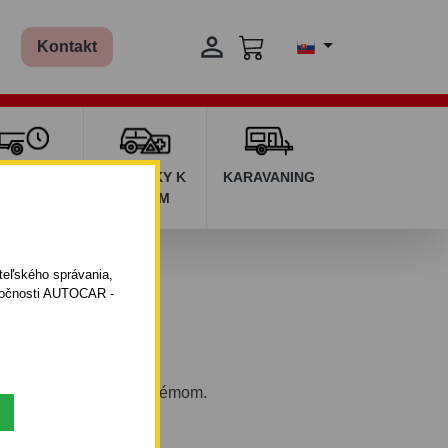

Kontakt
ŽIČOVŇA
DOPLNKY K
KARAVANING
RÍVESOV
AUTÁM
ateľského správania,
oločnosti AUTOCAR -
eľným bajonetovým systémom.
1.2006 - 10.2011