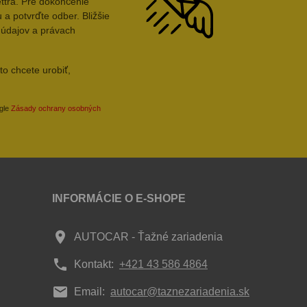
ttra. Pre dokončenie
 a potvrďte odber. Bližšie
 údajov a právach
to chcete urobiť,
ogle
Zásady ochrany osobných
INFORMÁCIE O E-SHOPE
place
AUTOCAR - Ťažné zariadenia
phone
Kontakt:
+421 43 586 4864
mail
Email:
autocar@taznezariadenia.sk