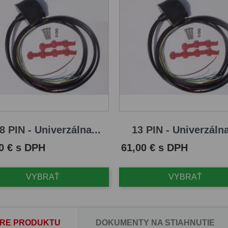
8 PIN - Univerzálna...
13 PIN - Univerzálna
Cena
0 € s DPH
61,00 € s DPH
VYBRAŤ
VYBRAŤ
RE PRODUKTU
DOKUMENTY NA STIAHNUTIE