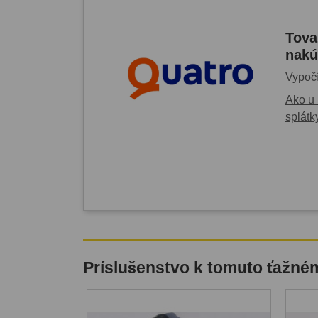
Tova
nakú
Vypočí
Ako u 
splátk
Príslušenstvo k tomuto ťažné