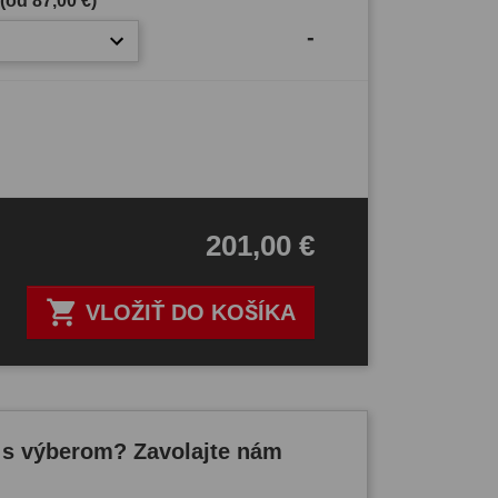
 (od
87,00 €
)
-
201,00 €

VLOŽIŤ DO KOŠÍKA
 s výberom? Zavolajte nám