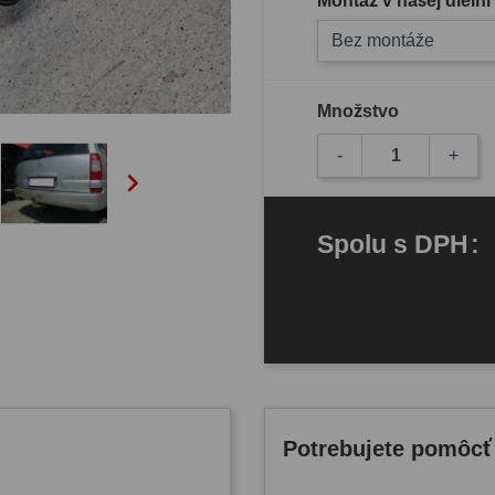
Montáž v našej dielni
Bez montáže
Množstvo
-
+

Spolu
s DPH
:
Potrebujete pomôcť