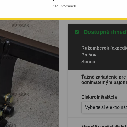
Viac informácií
Celý popis produktu
Dostupné ihneď
Ružomberok (expedič
Prešov:
Senec:
Ťažné zariadenie pre
odnímateľným bajon
Elektroinštalácia
Vyberte si elektroinš