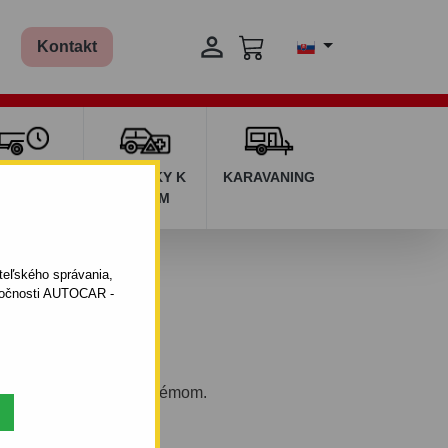

Kontakt
ŽIČOVŇA
DOPLNKY K
KARAVANING
RÍVESOV
AUTÁM
ateľského správania,
oločnosti AUTOCAR -
eľným bajonetovým systémom.
994 - 07.2003