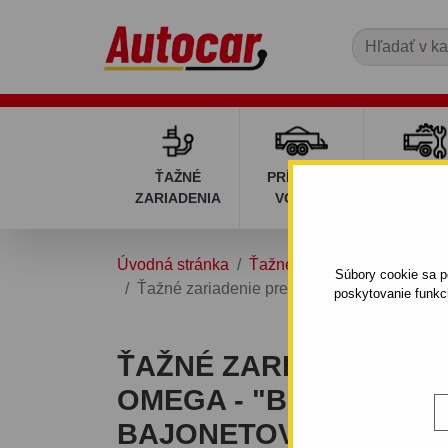
ŤAŽNÉ
PRÍVESNÉ
DIELY P
ZARIADENIA
VOZÍKY
VOZÍK
Úvodná stránka
Ťažné zariadenia
OPEL
Súbory cookie sa po
Ťažné zariadenie pre Opel OMEGA - "B" - 
poskytovanie funkc
ŤAŽNÉ ZARIADENIE PR
OMEGA - "B" - ODNÍM
BAJONETOVÝM SYSTÉ