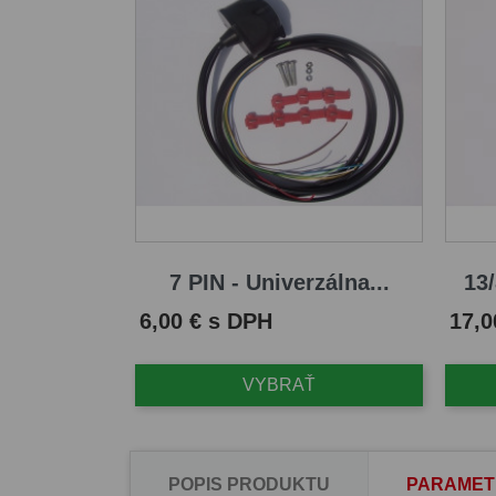
7 PIN - Univerzálna...
13/
Cena
Cena
6,00 € s DPH
17,0
VYBRAŤ
POPIS PRODUKTU
PARAMET