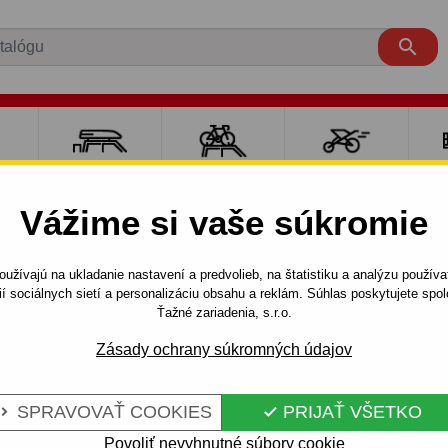

RE
NOSIČE A
NOSIČE NA
ŠPORT S
PO
Y
BOXY
BICYKLE
DEŤMI
P
Vážime si vaše súkromie
OMEGA
Combi
1994 - 2003
užívajú na ukladanie nastavení a predvolieb, na štatistiku a analýzu použív
odnímateľným bajonetovým systém
ií sociálnych sietí a personalizáciu obsahu a reklám. Súhlas poskytujete sp
Ťažné zariadenia, s.r.o.
Zásady ochrany súkromných údajov
E OPEL
Kód:
E 17 Au
ATEĽNÝM
Ťažné zariadenie s odnímat
SPRAVOVAŤ COOKIES
PRIJAŤ VŠETKO


M
Opel Omega "B", Kombi. 04.1
Povoliť nevyhnutné súbory cookie