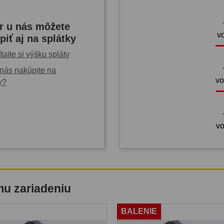
r u nás môžete
v
piť aj na splátky
tajte si výšku spláty
nás nakúpite na
vo
y?
vo
mu zariadeniu
BALENIE