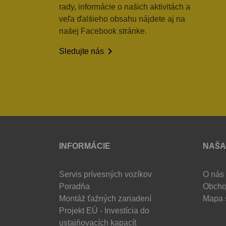
rady, informácie o našich aktivitách a
veľa ďalšieho obsahu nájdete aj na
našej Facebook stránke.

Sledujte nás
INFORMÁCIE
NAŠA
Servis prívesných vozíkov
O nás
Poradňa
Obcho
Montáž ťažných zariadení
Mapa 
Projekt EÚ - Investícia do
ustajňovacích kapacít