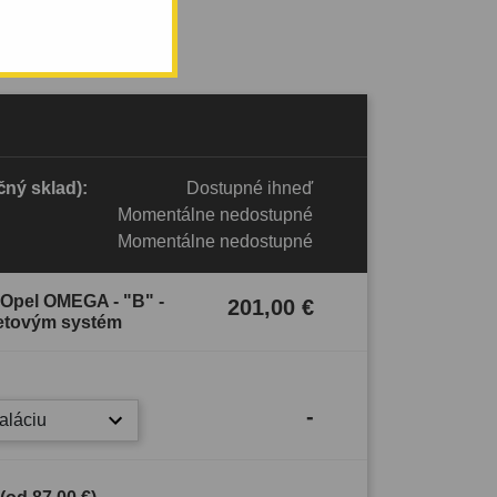
ný sklad):
Dostupné ihneď
Momentálne nedostupné
Momentálne nedostupné
 Opel OMEGA - "B" -
201,00 €
etovým systém
-
taláciu