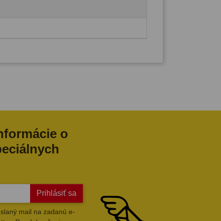
informácie o
peciálnych
Prihlásiť sa
slaný mail na zadanú e-