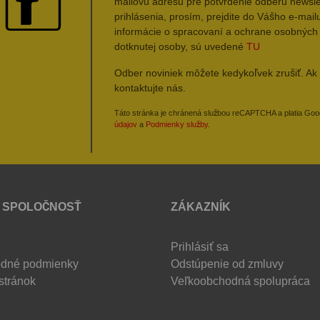
mailovú adresu pre potvrdenie odberu newsle
prihlásenia, prosím, prejdite do Vášho e-mailu
informácie o spracovaní a ochrane osobných
dotknutej osoby, sú uvedené
TU
Odber noviniek môžete kedykoľvek zrušiť. Ak 
kontaktujte nás.
Táto stránka je chránená službou reCAPTCHA a platia Go
údajov
a
Podmienky služby
.
 SPOLOČNOSŤ
ZÁKAZNÍK
Prihlásiť sa
dné podmienky
Odstúpenie od zmluvy
stránok
Veľkoobchodná spolupráca