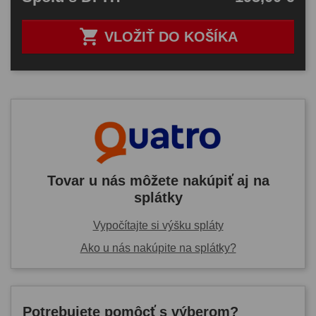

VLOŽIŤ DO KOŠÍKA
Tovar u nás môžete nakúpiť aj na
splátky
Vypočítajte si výšku spláty
Ako u nás nakúpite na splátky?
Potrebujete pomôcť s výberom?