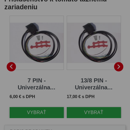
zariadeniu
B


7 PIN -
13/8 PIN -
Univerzálna...
Univerzálna...
Cena
Cena
Ce
6,00 € s DPH
17,00 € s DPH
61
VYBRAŤ
VYBRAŤ