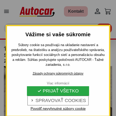


Kontakt

Vážime si vaše súkromie
Súbory cookie sa používajú na ukladanie nastavení a
ŤAŽNÉ ZARIADENIE PRE NISSAN NP300 -
predvolieb, na štatistiku a analýzu používateľského správania,
SUV, PICK UP - SKRUTKOVÝ SYSTÉM - OD
poskytovanie funkcií sociálnych sietí a personalizáciu obsahu
a reklám. Súhlas poskytujete spoločnosti AUTOCAR - Ťažné
2008 DO
zariadenia, s.r.o.
Zásady ochrany súkromných údajov
Viac informácií
PRIJAŤ VŠETKO

SPRAVOVAŤ COOKIES

Povoliť nevyhnutné súbory cookie