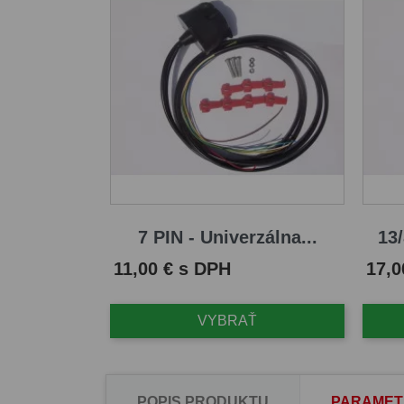
7 PIN - Univerzálna...
13/
Cena
Cena
11,00 € s DPH
17,0
VYBRAŤ
POPIS PRODUKTU
PARAMET