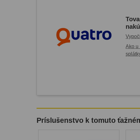
Tova
nakú
Vypočí
Ako u 
splátk
Príslušenstvo k tomuto ťažné