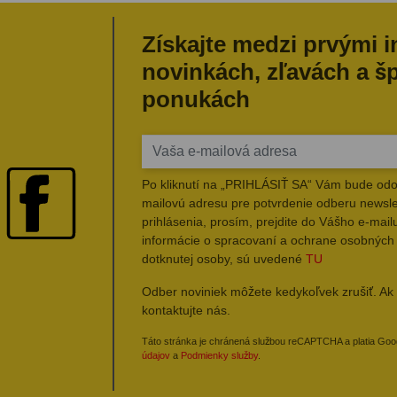
Získajte medzi prvými 
novinkách, zľavách a š
ponukách
Po kliknutí na „PRIHLÁSIŤ SA“ Vám bude odo
mailovú adresu pre potvrdenie odberu newsle
prihlásenia, prosím, prejdite do Vášho e-mailu
informácie o spracovaní a ochrane osobných
dotknutej osoby, sú uvedené
TU
Odber noviniek môžete kedykoľvek zrušiť. Ak 
kontaktujte nás.
Táto stránka je chránená službou reCAPTCHA a platia Go
údajov
a
Podmienky služby
.