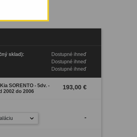
ný sklad):
Dostupné ihneď
Dostupné ihneď
Dostupné ihneď
 Kia SORENTO - 5dv. -
193,00 €
d 2002 do 2006
-
taláciu