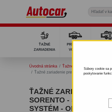
ŤAŽNÉ
PRÍVESNÉ
DIELY P
ZARIADENIA
VOZÍKY
VOZÍK
Úvodná stránka
Ťažné zariadenia
KIA
Súbory cookie sa po
Ťažné zariadenie pre Kia SORENTO - 5dv. -
poskytovanie funkc
ŤAŽNÉ ZARIADENIE PR
SORENTO - 5DV. - SK
SYSTÉM - OD 2002 DO 