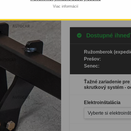
Viac informácií
Celý popis produktu
Dostupné ihneď
Ružomberok (expedič
Prešov:
Senec:
Ťažné zariadenie pre
skrutkový systém - o
Elektroinštalácia
Vyberte si elektroinš