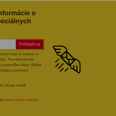
informácie o
peciálnych
Prihlásiť sa
slaný mail na zadanú e-
ttra. Pre dokončenie
 a potvrďte odber. Bližšie
 údajov a právach
to chcete urobiť,
ogle
Zásady ochrany osobných