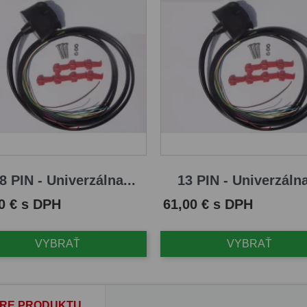
8 PIN - Univerzálna...
13 PIN - Univerzálna
Cena
0 € s DPH
61,00 € s DPH
VYBRAŤ
VYBRAŤ
RE PRODUKTU