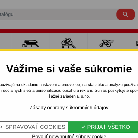

RE
NOSIČE A
NOSIČE NA
ŠPORT S
PO
Y
BOXY
BICYKLE
DEŤMI
P
Vážime si vaše súkromie
SORENTO
SUV
2002 - 2006
užívajú na ukladanie nastavení a predvolieb, na štatistiku a analýzu použív
 skrutkový systém - od 2002 do 2006
ií sociálnych sietí a personalizáciu obsahu a reklám. Súhlas poskytujete sp
Ťažné zariadenia, s.r.o.
Zásady ochrany súkromných údajov
E KIA
Kód:
T 41 S
RUTKOVÝ
Ťažné zariadenie so skrutkov
SPRAVOVAŤ COOKIES
PRIJAŤ VŠETKO


SORENTO, modelová rada: 5 
2006
2006.
Povoliť nevyhnutné súbory cookie