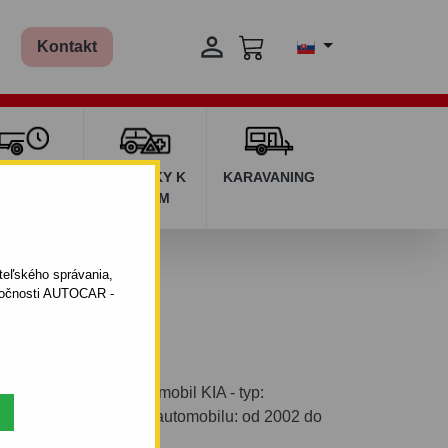

Kontakt
ŽIČOVŇA
DOPLNKY K
KARAVANING
RÍVESOV
AUTÁM
ateľského správania,
oločnosti AUTOCAR -
ým systémom pre automobil KIA - typ:
dverová. Rok výroby automobilu: od 2002 do