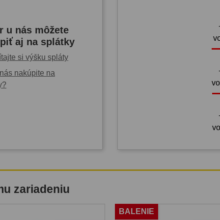
r u nás môžete
v
piť aj na splátky
tajte si výšku spláty
nás nakúpite na
vo
y?
vo
mu zariadeniu
BALENIE