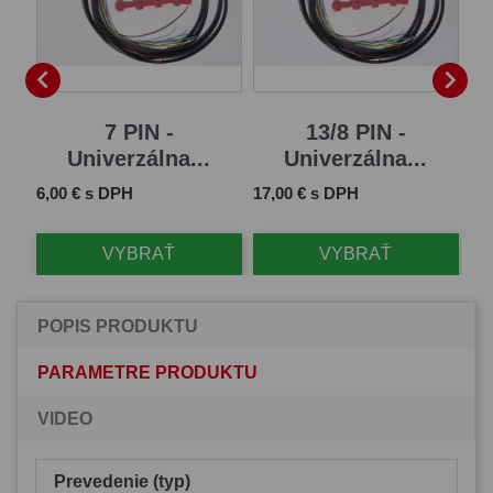


7 PIN -
13/8 PIN -
Univerzálna...
Univerzálna...
Cena
Cena
Ce
6,00 € s DPH
17,00 € s DPH
61
VYBRAŤ
VYBRAŤ
POPIS PRODUKTU
PARAMETRE PRODUKTU
VIDEO
Prevedenie (typ)