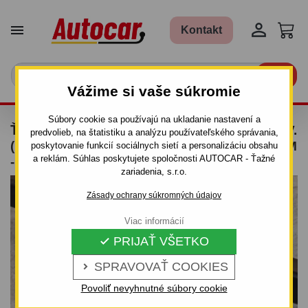


Kontakt

Vážime si vaše súkromie
Súbory cookie sa používajú na ukladanie nastavení a
ŤAŽNÉ ZARIADENIE PRE KIA SHUMA II - 5DV.
predvolieb, na štatistiku a analýzu používateľského správania,
(FB) - ODNÍMATEĽNÝ BAJONETOVÝ SYSTÉM
poskytovanie funkcií sociálnych sietí a personalizáciu obsahu
a reklám. Súhlas poskytujete spoločnosti AUTOCAR - Ťažné
- OD 1998 DO 2001/04
zariadenia, s.r.o.
Zásady ochrany súkromných údajov
Viac informácií
PRIJAŤ VŠETKO

SPRAVOVAŤ COOKIES

Povoliť nevyhnutné súbory cookie