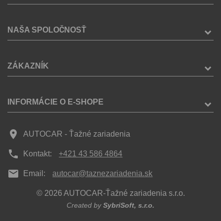
NAŠA SPOLOČNOSŤ
ZÁKAZNÍK
INFORMÁCIE O E-SHOPE
place
AUTOCAR - Ťažné zariadenia
phone
Kontakt:
+421 43 586 4864
mail
Email:
autocar@taznezariadenia.sk
© 2026 AUTOCAR-Ťažné zariadenia s.r.o.
Created by
SybriSoft, s.r.o.