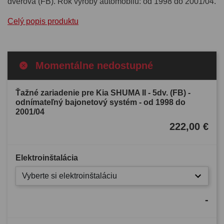
dverová (FB). Rok výroby automobilu: od 1998 do 2001/04.
Celý popis produktu
Momentálne nedostupné
Ťažné zariadenie pre Kia SHUMA II - 5dv. (FB) -
odnímateľný bajonetový systém - od 1998 do
2001/04
222,00 €
Elektroinštalácia
Vyberte si elektroinštaláciu
-