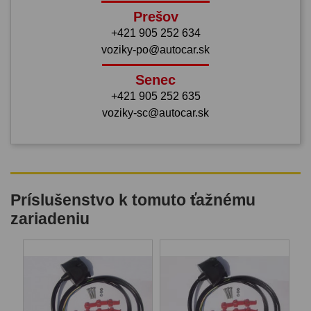
Prešov
+421 905 252 634
voziky-po@autocar.sk
Senec
+421 905 252 635
voziky-sc@autocar.sk
Príslušenstvo k tomuto ťažnému
zariadeniu
B