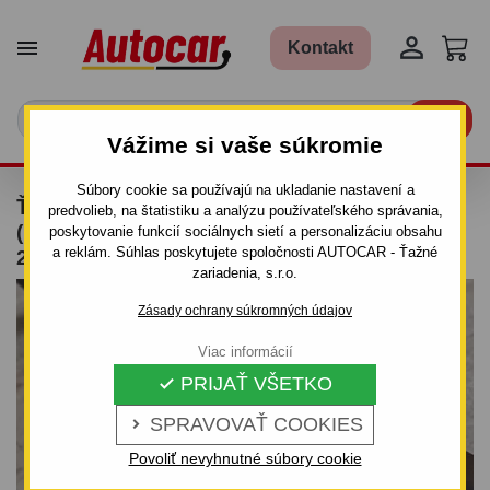


Kontakt

Vážime si vaše súkromie
Súbory cookie sa používajú na ukladanie nastavení a
ŤAŽNÉ ZARIADENIE PRE KIA SEPHIA - 4DV.
predvolieb, na štatistiku a analýzu používateľského správania,
(FB) - SKRUTKOVÝ SYSTÉM - OD 1998 DO
poskytovanie funkcií sociálnych sietí a personalizáciu obsahu
a reklám. Súhlas poskytujete spoločnosti AUTOCAR - Ťažné
2001/04
zariadenia, s.r.o.
Zásady ochrany súkromných údajov
Viac informácií
PRIJAŤ VŠETKO

SPRAVOVAŤ COOKIES

Povoliť nevyhnutné súbory cookie