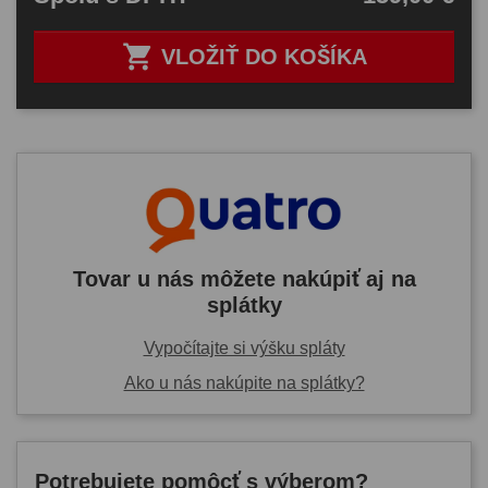

VLOŽIŤ DO KOŠÍKA
Tovar u nás môžete nakúpiť aj na
splátky
Vypočítajte si výšku spláty
Ako u nás nakúpite na splátky?
Potrebujete pomôcť s výberom?