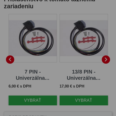
zariadeniu
B


7 PIN -
13/8 PIN -
Univerzálna...
Univerzálna...
Cena
Cena
Ce
6,00 € s DPH
17,00 € s DPH
61
VYBRAŤ
VYBRAŤ