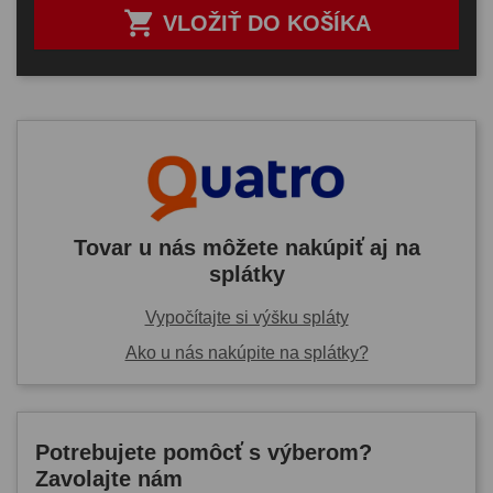

VLOŽIŤ DO KOŠÍKA
Tovar u nás môžete nakúpiť aj na
splátky
Vypočítajte si výšku spláty
Ako u nás nakúpite na splátky?
Potrebujete pomôcť s výberom?
Zavolajte nám