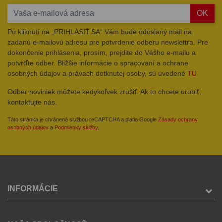
OK
Po kliknutí na „PRIHLÁSIŤ SA“ Vám bude odoslaný mail na
zadanú e-mailovú adresu pre potvrdenie odberu newslettra. Pre
dokončenie prihlásenia, prosím, prejdite do Vášho e-mailu a
potvrďte odber. Bližšie informácie o spracovaní a ochrane
osobných údajov a právach dotknutej osoby, sú uvedené
TU
Odber noviniek môžete kedykoľvek zrušiť. Ak to chcete urobiť,
kontaktujte nás.
Táto stránka je chránená službou reCAPTCHA a platia Google
Zásady ochrany
osobných údajov
a
Podmienky služby
.
INFORMÁCIE