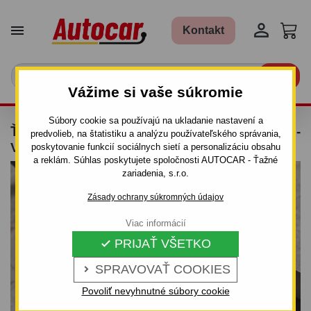


Kontakt

Vážime si vaše súkromie
Súbory cookie sa používajú na ukladanie nastavení a
ŤAŽNÉ ZARIADENIE PRE HYUNDAI TRAJET -
predvolieb, na štatistiku a analýzu používateľského správania,
VAN - SKRUTKOVÝ SYSTÉM
poskytovanie funkcií sociálnych sietí a personalizáciu obsahu
a reklám. Súhlas poskytujete spoločnosti AUTOCAR - Ťažné
zariadenia, s.r.o.
Zásady ochrany súkromných údajov
Viac informácií
PRIJAŤ VŠETKO

SPRAVOVAŤ COOKIES

Povoliť nevyhnutné súbory cookie