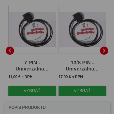
B


7 PIN -
13/8 PIN -
Univerzálna...
Univerzálna...
Cena
Cena
Ce
11,00 € s DPH
17,00 € s DPH
61
VYBRAŤ
VYBRAŤ
POPIS PRODUKTU