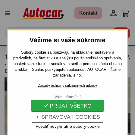


Kontakt

Vážime si vaše súkromie
Súbory cookie sa používajú na ukladanie nastavení a
ŤAŽNÉ ZARIADENIE PRE HONDA CR-V - 5DV.
predvolieb, na štatistiku a analýzu používateľského správania,
- ODNÍMATEĽNÝ BAJONETOVÝ SYSTÉM -
poskytovanie funkcií sociálnych sietí a personalizáciu obsahu
a reklám. Súhlas poskytujete spoločnosti AUTOCAR - Ťažné
OD 2002/03 DO 2006/12
zariadenia, s.r.o.
Zásady ochrany súkromných údajov
Viac informácií
PRIJAŤ VŠETKO

SPRAVOVAŤ COOKIES

Povoliť nevyhnutné súbory cookie