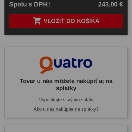
243,00 €
Spolu
s DPH
:

VLOŽIŤ DO KOŠÍKA
Tovar u nás môžete nakúpiť aj na
splátky
Vypočítajte si výšku spláty
Ako u nás nakúpite na splátky?