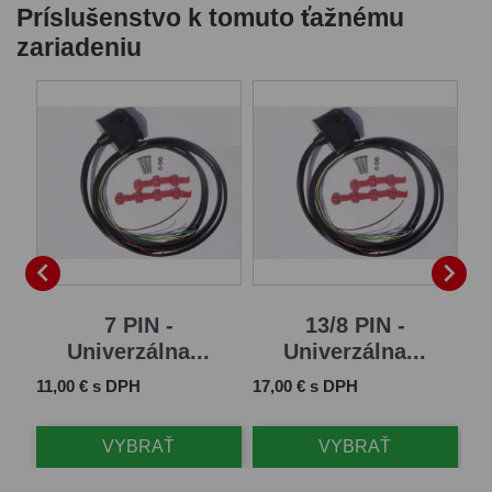
Príslušenstvo k tomuto ťažnému
zariadeniu
B


7 PIN -
13/8 PIN -
Univerzálna...
Univerzálna...
Cena
Cena
Ce
11,00 € s DPH
17,00 € s DPH
61
VYBRAŤ
VYBRAŤ