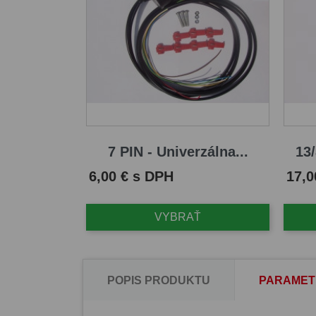
7 PIN - Univerzálna...
13/
Cena
Cena
6,00 € s DPH
17,0
VYBRAŤ
POPIS PRODUKTU
PARAMET