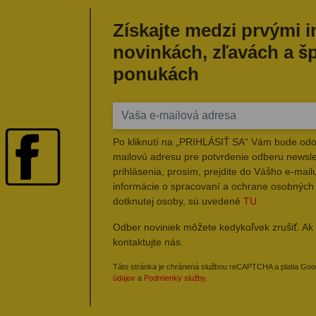
Získajte medzi prvými 
novinkách, zľavách a š
ponukách
Po kliknutí na „PRIHLÁSIŤ SA“ Vám bude odo
mailovú adresu pre potvrdenie odberu newsle
prihlásenia, prosím, prejdite do Vášho e-mailu
informácie o spracovaní a ochrane osobných
dotknutej osoby, sú uvedené
TU
Odber noviniek môžete kedykoľvek zrušiť. Ak 
kontaktujte nás.
Táto stránka je chránená službou reCAPTCHA a platia Go
údajov
a
Podmienky služby
.