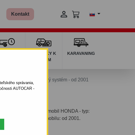

Kontakt
ŽIČOVŇA
DOPLNKY K
KARAVANING
RÍVESOV
AUTÁM
CIVIC - 3dv. - skrutkový systém - od 2001
ateľského správania,
oločnosti AUTOCAR -
vým systémom pre automobil HONDA - typ:
ová. Rok výroby automobilu: od 2001.