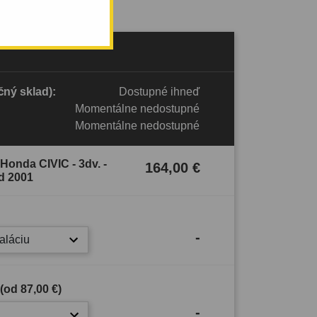
ný sklad):
Dostupné ihneď
Momentálne nedostupné
Momentálne nedostupné
Honda CIVIC - 3dv. -
164,00 €
d 2001
-
taláciu
 (od
87,00 €
)
-