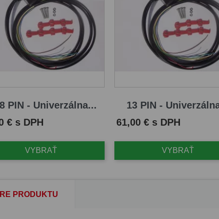
8 PIN - Univerzálna...
13 PIN - Univerzálna
Cena
0 € s DPH
61,00 € s DPH
VYBRAŤ
VYBRAŤ
RE PRODUKTU