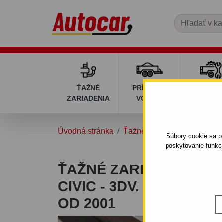
ŤAŽNÉ
PRÍVESNÉ
DIELY P
ZARIADENIA
VOZÍKY
VOZÍK
Úvodná stránka
Ťažné zariadenia
HOND
Súbory cookie sa po
poskytovanie funkc
ŤAŽNÉ ZARIADENIE P
CIVIC - 3DV. - SKRUTK
OD 2001