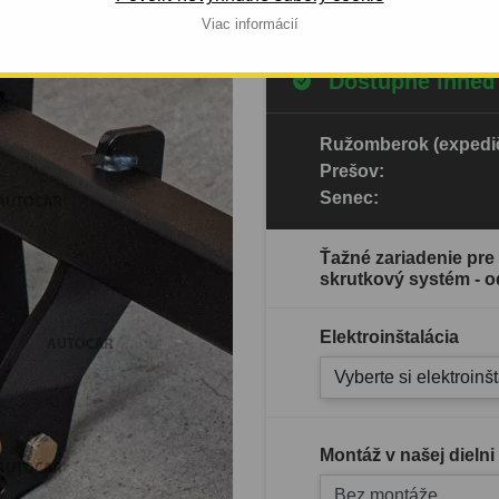
Viac informácií
Dostupné ihneď
Ružomberok (expedič
Prešov:
Senec:
Ťažné zariadenie pre 
skrutkový systém - o
Elektroinštalácia
Vyberte si elektroinš
Montáž v našej dielni
Bez montáže