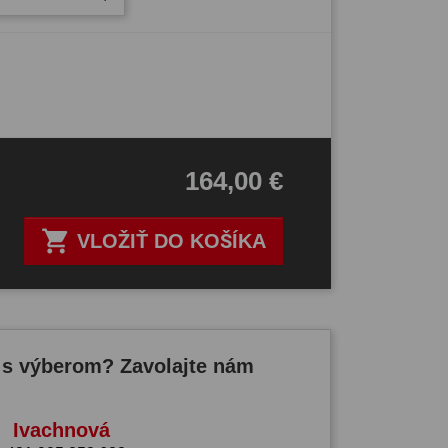
164,00 €

VLOŽIŤ DO KOŠÍKA
 s výberom? Zavolajte nám
Ivachnová