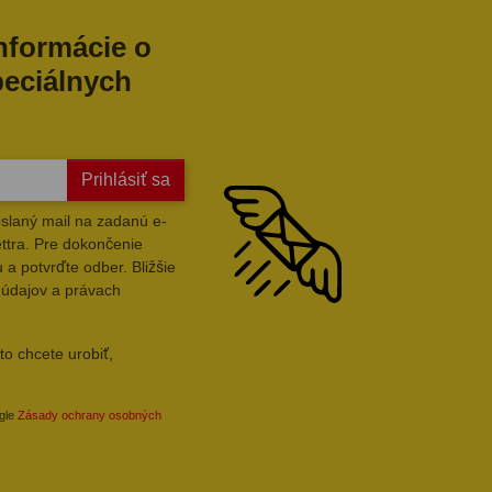
informácie o
peciálnych
Prihlásiť sa
slaný mail na zadanú e-
ttra. Pre dokončenie
 a potvrďte odber. Bližšie
 údajov a právach
to chcete urobiť,
ogle
Zásady ochrany osobných