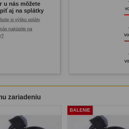
r u nás môžete
v
piť aj na splátky
tajte si výšku spláty
nás nakúpite na
vo
y?
vo
mu zariadeniu
BALENIE