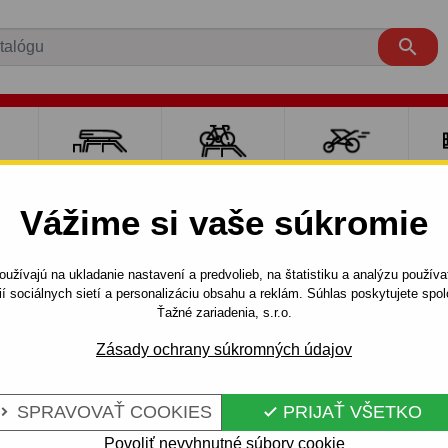

RE
NOSIČE A
NOSIČE NA
ŠPORT S
PO
Y
BOXY
BICYKLE
DEŤMI
P
Vážime si vaše súkromie
A
CIVIC
3 dv.
2001 - 2005
Ťažné zariadenie pre Honda 
užívajú na ukladanie nastavení a predvolieb, na štatistiku a analýzu použív
ií sociálnych sietí a personalizáciu obsahu a reklám. Súhlas poskytujete sp
Ťažné zariadenia, s.r.o.
RE HONDA
Kód:
Y 18 S
Zásady ochrany súkromných údajov
OVÝ SYSTÉM -
Ťažné zariadenie so skrutko
CIVIC, modelová rada: 3 dver
SPRAVOVAŤ COOKIES
PRIJAŤ VŠETKO


Celý popis produktu
Povoliť nevyhnutné súbory cookie