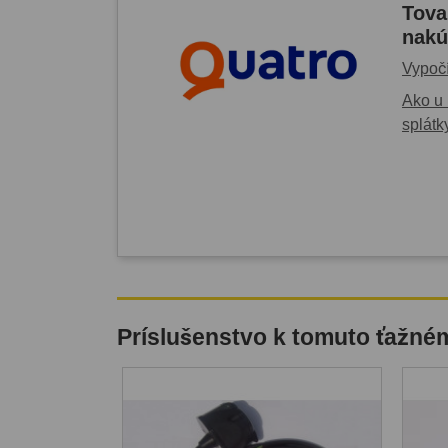
Tova
nakú
Vypočí
Ako u 
splátk
Príslušenstvo k tomuto ťažné