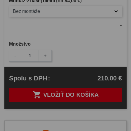
Montáž v našej dielni (od
84,00 €
)
Bez montáže
-
Množstvo
-
+
210,00 €
Spolu
s DPH
:

VLOŽIŤ DO KOŠÍKA