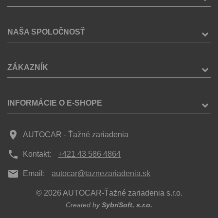
NAŠA SPOLOČNOSŤ
ZÁKAZNÍK
INFORMÁCIE O E-SHOPE
place
AUTOCAR - Ťažné zariadenia
phone
Kontakt:
+421 43 586 4864
mail
Email:
autocar@taznezariadenia.sk
© 2026 AUTOCAR-Ťažné zariadenia s.r.o.
Created by
SybriSoft, s.r.o.