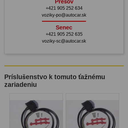
Prešov
+421 905 252 634
voziky-po@autocar.sk
Senec
+421 905 252 635
voziky-sc@autocar.sk
Príslušenstvo k tomuto ťažnému
zariadeniu
B