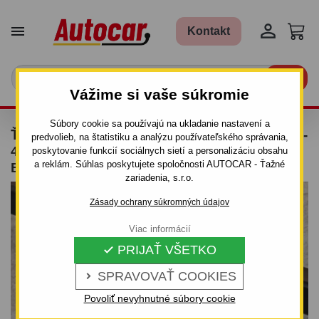


Kontakt

Vážime si vaše súkromie
Súbory cookie sa používajú na ukladanie nastavení a
ŤAŽNÉ ZARIADENIE PRE DAEWOO NUBIRA -
predvolieb, na štatistiku a analýzu používateľského správania,
4DV. - OD 2004 - ODNÍMATEĽNÝ
poskytovanie funkcií sociálnych sietí a personalizáciu obsahu
a reklám. Súhlas poskytujete spoločnosti AUTOCAR - Ťažné
BAJONETOVÝ SYSTÉM
zariadenia, s.r.o.
Zásady ochrany súkromných údajov
Viac informácií
PRIJAŤ VŠETKO

SPRAVOVAŤ COOKIES

Povoliť nevyhnutné súbory cookie