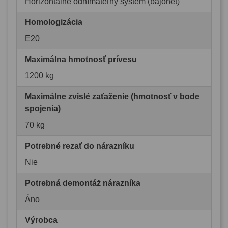
Horizontálne odnímateľný systém (bajonet)
Homologizácia
E20
Maximálna hmotnosť prívesu
1200 kg
Maximálne zvislé zaťaženie (hmotnosť v bode
spojenia)
70 kg
Potrebné rezať do nárazníku
Nie
Potrebná demontáž nárazníka
Áno
Výrobca