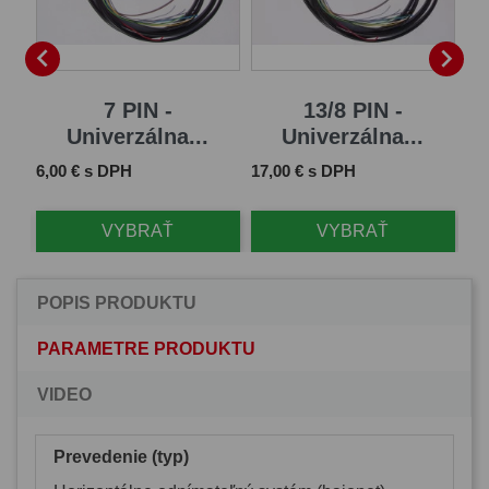


7 PIN -
13/8 PIN -
Univerzálna...
Univerzálna...
Cena
Cena
Ce
6,00 € s DPH
17,00 € s DPH
61
VYBRAŤ
VYBRAŤ
POPIS PRODUKTU
PARAMETRE PRODUKTU
VIDEO
Prevedenie (typ)