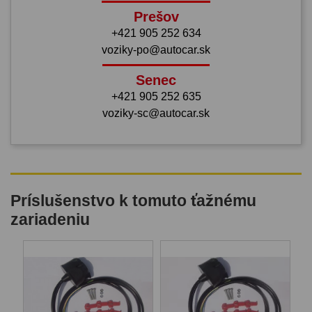
Prešov
+421 905 252 634
voziky-po@autocar.sk
Senec
+421 905 252 635
voziky-sc@autocar.sk
Príslušenstvo k tomuto ťažnému
zariadeniu
B