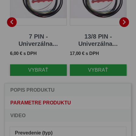


7 PIN -
13/8 PIN -
Univerzálna...
Univerzálna...
Cena
Cena
Ce
6,00 € s DPH
17,00 € s DPH
61
VYBRAŤ
VYBRAŤ
POPIS PRODUKTU
PARAMETRE PRODUKTU
VIDEO
Prevedenie (typ)