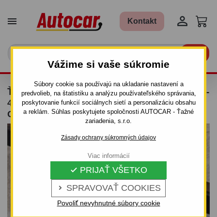


Kontakt

Vážime si vaše súkromie
Súbory cookie sa používajú na ukladanie nastavení a
ŤAŽNÉ ZARIADENIE PRE DAEWOO NUBIRA -
predvolieb, na štatistiku a analýzu používateľského správania,
4DV. - OD 07/1999 DO 06/2003 -
poskytovanie funkcií sociálnych sietí a personalizáciu obsahu
a reklám. Súhlas poskytujete spoločnosti AUTOCAR - Ťažné
ODNÍMATEĽNÝ BAJONETOVÝ SYSTÉM
zariadenia, s.r.o.
Zásady ochrany súkromných údajov
Viac informácií
PRIJAŤ VŠETKO

SPRAVOVAŤ COOKIES

Povoliť nevyhnutné súbory cookie