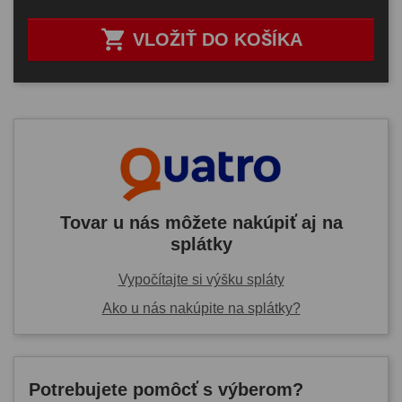

VLOŽIŤ DO KOŠÍKA
Tovar u nás môžete nakúpiť aj na
splátky
Vypočítajte si výšku spláty
Ako u nás nakúpite na splátky?
Potrebujete pomôcť s výberom?