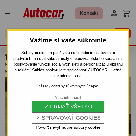


Kontakt

Vážime si vaše súkromie
Súbory cookie sa používajú na ukladanie nastavení a
ŤAŽNÉ ZARIADENIE PRE DACIA SANDERO -
predvolieb, na štatistiku a analýzu používateľského správania,
STEPWAY - ODNÍMATEĽNÝ BAJONETOVÝ
poskytovanie funkcií sociálnych sietí a personalizáciu obsahu
a reklám. Súhlas poskytujete spoločnosti AUTOCAR - Ťažné
SYSTÉM
zariadenia, s.r.o.
Zásady ochrany súkromných údajov
Viac informácií
PRIJAŤ VŠETKO

SPRAVOVAŤ COOKIES

Povoliť nevyhnutné súbory cookie