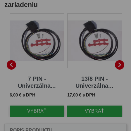
zariadeniu
B


7 PIN -
13/8 PIN -
Univerzálna...
Univerzálna...
Cena
Cena
Ce
6,00 € s DPH
17,00 € s DPH
61
VYBRAŤ
VYBRAŤ
POPIS PRODUKTU