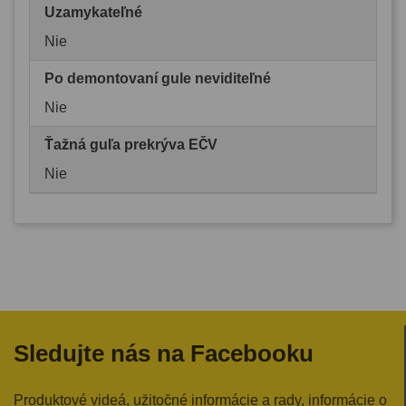
Uzamykateľné
Nie
Po demontovaní gule neviditeľné
Nie
Ťažná guľa prekrýva EČV
Nie
Sledujte nás na Facebooku
Produktové videá, užitočné informácie a rady, informácie o