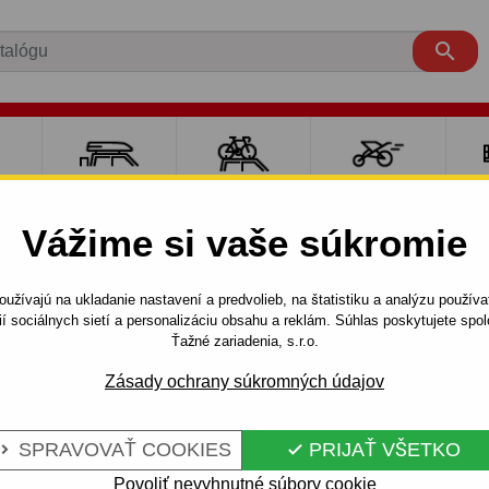

RE
NOSIČE A
NOSIČE NA
ŠPORT S
PO
Y
BOXY
BICYKLE
DEŤMI
P
Vážime si vaše súkromie
LOGAN
4 dv.
2004 - 2012
užívajú na ukladanie nastavení a predvolieb, na štatistiku a analýzu použív
- odnímateľný bajonetový systém
ií sociálnych sietí a personalizáciu obsahu a reklám. Súhlas poskytujete sp
Ťažné zariadenia, s.r.o.
Zásady ochrany súkromných údajov
E DACIA
Kód:
G 47 Au
MATEĽNÝ
Ťažné zariadenie s odnímat
SPRAVOVAŤ COOKIES
PRIJAŤ VŠETKO


Dacia Logan, 4 dv. 09.2004 -
Povoliť nevyhnutné súbory cookie