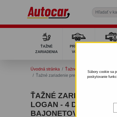
ŤAŽNÉ
PRÍVESNÉ
DIELY P
ZARIADENIA
VOZÍKY
VOZÍK
Úvodná stránka
Ťažné zariadenia
DACIA
Súbory cookie sa po
Ťažné zariadenie pre Dacia LOGAN - 4 dv. 
poskytovanie funkc
ŤAŽNÉ ZARIADENIE PR
LOGAN - 4 DV. - ODNÍ
BAJONETOVÝ SYSTÉM