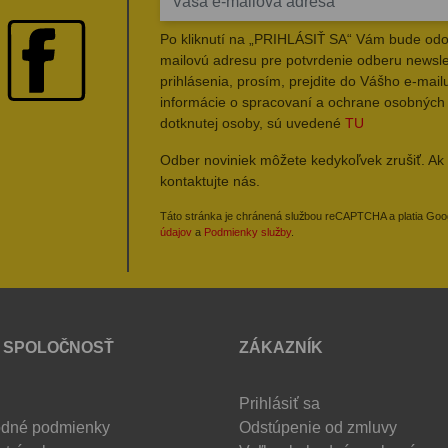
Po kliknutí na „PRIHLÁSIŤ SA“ Vám bude odo
mailovú adresu pre potvrdenie odberu newsle
prihlásenia, prosím, prejdite do Vášho e-mailu
informácie o spracovaní a ochrane osobných
dotknutej osoby, sú uvedené
TU
Odber noviniek môžete kedykoľvek zrušiť. Ak 
kontaktujte nás.
Táto stránka je chránená službou reCAPTCHA a platia Go
údajov
a
Podmienky služby
.
 SPOLOČNOSŤ
ZÁKAZNÍK
Prihlásiť sa
dné podmienky
Odstúpenie od zmluvy