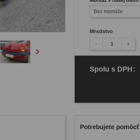
Montáž v našej dielni
Bez montáže
Množstvo
-
+

Spolu
s DPH
:
Potrebujete pomôcť