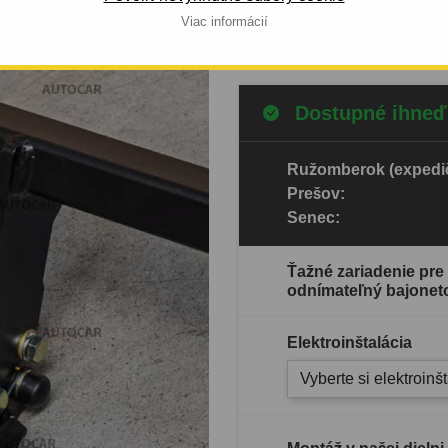
Viac informácií
Celý popis produktu
Dostupné ihneď
Ružomberok (expedič
Prešov:
Senec:
Ťažné zariadenie pre
odnímateľný bajonet
Elektroinštalácia
Vyberte si elektroinš