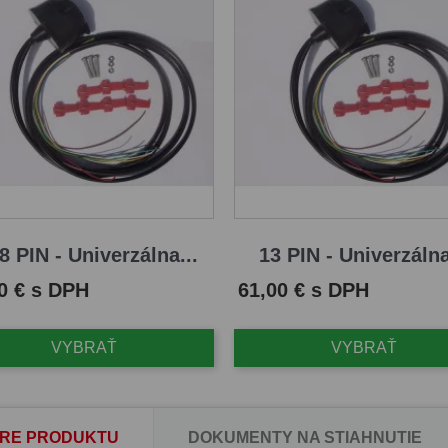
8 PIN - Univerzálna...
13 PIN - Univerzálna
Cena
0 € s DPH
61,00 € s DPH
VYBRAŤ
VYBRAŤ
RE PRODUKTU
DOKUMENTY NA STIAHNUTIE