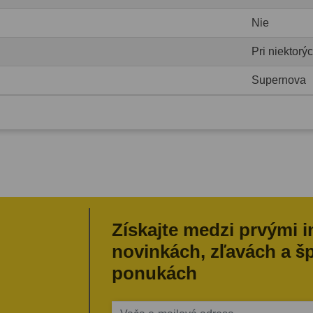
Nie
Pri niektor
Supernova
Získajte medzi prvými 
novinkách, zľavách a š
ponukách