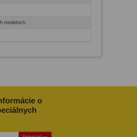
ých modeloch
informácie o
peciálnych