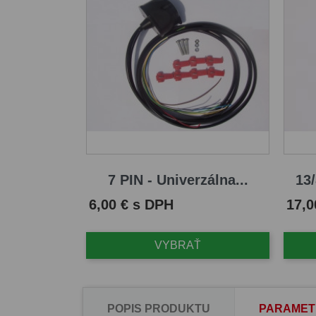
7 PIN - Univerzálna...
13/
Cena
Cena
6,00 € s DPH
17,0
VYBRAŤ
POPIS PRODUKTU
PARAMET