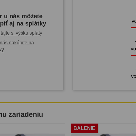
r u nás môžete
v
piť aj na splátky
tajte si výšku spláty
nás nakúpite na
vo
y?
vo
mu zariadeniu
BALENIE