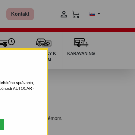

Kontakt
ŽIČOVŇA
DOPLNKY K
KARAVANING
RÍVESOV
AUTÁM
ateľského správania,
oločnosti AUTOCAR -
eľným bajonetovým systémom.
 12.2012