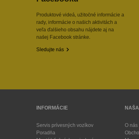
Produktové videá, užitočné informácie a
rady, informácie o našich aktivitách a
veľa ďalšieho obsahu nájdete aj na
našej Facebook stránke.

Sledujte nás
INFORMÁCIE
NAŠA
Servis prívesných vozíkov
O nás
Poradňa
Obcho