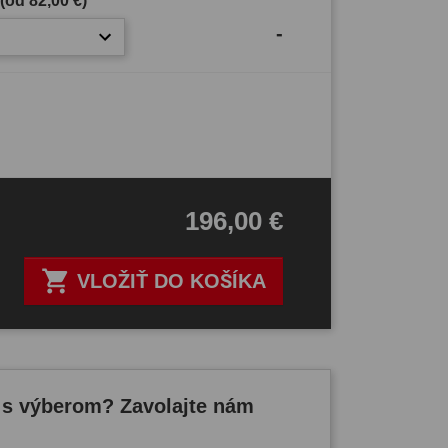
 (od
82,00 €
)
-
196,00 €

VLOŽIŤ DO KOŠÍKA
 s výberom? Zavolajte nám