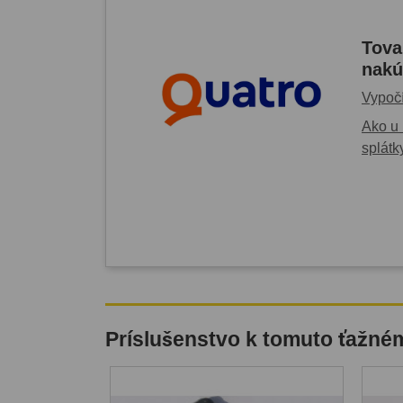
Tova
nakú
Vypočí
Ako u 
splátk
Príslušenstvo k tomuto ťažné