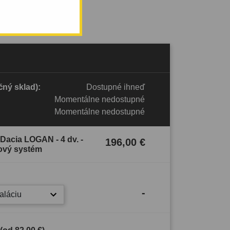
ný sklad):
Dostupné ihneď
Momentálne nedostupné
Momentálne nedostupné
 Dacia LOGAN - 4 dv. -
196,00 €
ový systém
-
taláciu