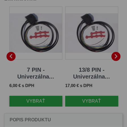
B


7 PIN -
13/8 PIN -
Univerzálna...
Univerzálna...
Cena
Cena
Ce
6,00 € s DPH
17,00 € s DPH
61
VYBRAŤ
VYBRAŤ
POPIS PRODUKTU