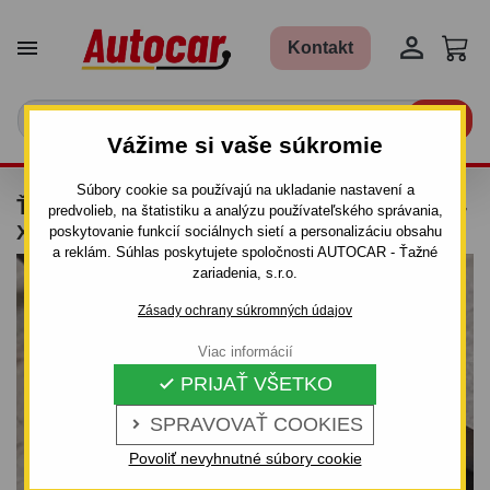


Kontakt

Vážime si vaše súkromie
Súbory cookie sa používajú na ukladanie nastavení a
ŤAŽNÉ ZARIADENIE PRE CITROEN XANTIA -
predvolieb, na štatistiku a analýzu používateľského správania,
X1/X2 - KOMBI - SKRUTKOVÝ SYSTÉM
poskytovanie funkcií sociálnych sietí a personalizáciu obsahu
a reklám. Súhlas poskytujete spoločnosti AUTOCAR - Ťažné
zariadenia, s.r.o.
Zásady ochrany súkromných údajov
Viac informácií
PRIJAŤ VŠETKO

SPRAVOVAŤ COOKIES

Povoliť nevyhnutné súbory cookie