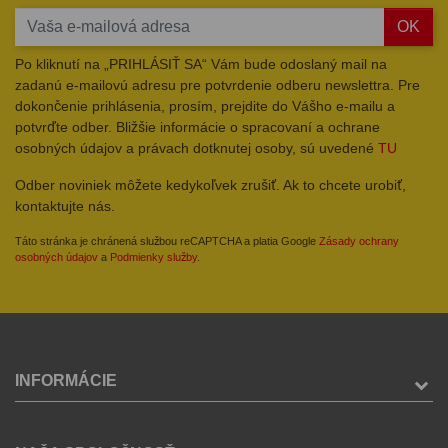
OK
Po kliknutí na „PRIHLÁSIŤ SA“ Vám bude odoslaný mail na
zadanú e-mailovú adresu pre potvrdenie odberu newslettra. Pre
dokončenie prihlásenia, prosím, prejdite do Vášho e-mailu a
potvrďte odber. Bližšie informácie o spracovaní a ochrane
osobných údajov a právach dotknutej osoby, sú uvedené
TU
Odber noviniek môžete kedykoľvek zrušiť. Ak to chcete urobiť,
kontaktujte nás.
Táto stránka je chránená službou reCAPTCHA a platia Google
Zásady ochrany
osobných údajov
a
Podmienky služby
.
INFORMÁCIE