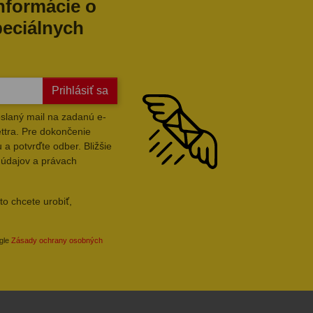
informácie o
peciálnych
Prihlásiť sa
slaný mail na zadanú e-
ttra. Pre dokončenie
 a potvrďte odber. Bližšie
 údajov a právach
to chcete urobiť,
ogle
Zásady ochrany osobných