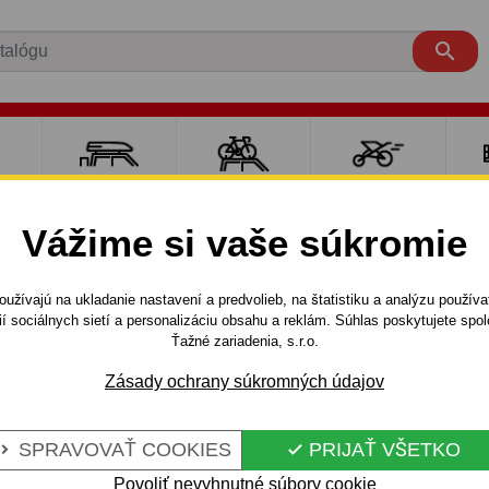

RE
NOSIČE A
NOSIČE NA
ŠPORT S
PO
Y
BOXY
BICYKLE
DEŤMI
P
Vážime si vaše súkromie
ROLET
KALOS
4 dv.
2002 - 2008
užívajú na ukladanie nastavení a predvolieb, na štatistiku a analýzu použív
v. - odnímateľný bajonetový systém - od 2002 do 2008
ií sociálnych sietí a personalizáciu obsahu a reklám. Súhlas poskytujete sp
Ťažné zariadenia, s.r.o.
Zásady ochrany súkromných údajov
RE CHEVROLET
Kód:
X 15 Au
ATEĽNÝ
Ťažné zariadenie s odnímat
SPRAVOVAŤ COOKIES
PRIJAŤ VŠETKO


CHEVROLET - typ: KALOS, mo
 OD 2002 DO
automobilu: od 2002 do 2008
Povoliť nevyhnutné súbory cookie