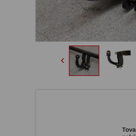

Tova