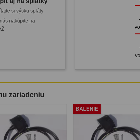
piť aj na splátky
tajte si výšku spláty
nás nakúpite na
vo
y?
vo
mu zariadeniu
BALENIE