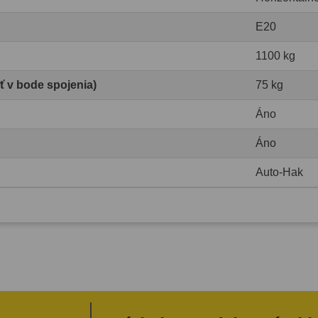
E20
1100 kg
ť v bode spojenia)
75 kg
Áno
Áno
Auto-Hak