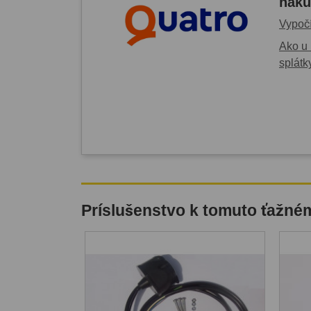
nakú
Vypočí
Ako u 
splátk
Príslušenstvo k tomuto ťažné