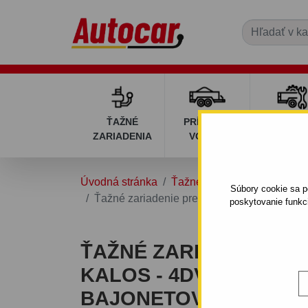
ŤAŽNÉ
PRÍVESNÉ
DIELY P
ZARIADENIA
VOZÍKY
VOZÍK
Úvodná stránka
Ťažné zariadenia
CHEV
Súbory cookie sa po
Ťažné zariadenie pre Chevrolet KALOS - 4d
poskytovanie funkc
ŤAŽNÉ ZARIADENIE P
KALOS - 4DV. - ODNÍM
BAJONETOVÝ SYSTÉM -