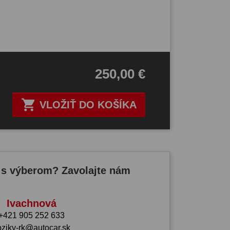
250,00 €

VLOŽIŤ DO KOŠÍKA
 s výberom? Zavolajte nám
Ivachnová
+421 905 252 633
oziky-rk@autocar.sk