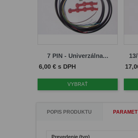
7 PIN - Univerzálna...
13/
Cena
Cena
6,00 € s DPH
17,0
VYBRAŤ
POPIS PRODUKTU
PARAMET
Prevedenie (typ)