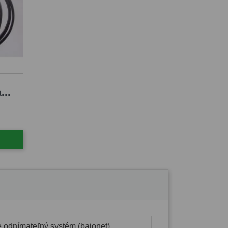
...
e odnímateľný systém (bajonet)