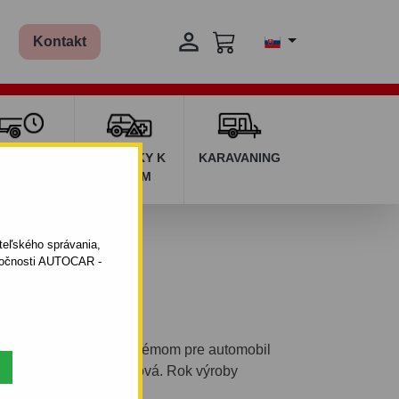

Kontakt
ŽIČOVŇA
DOPLNKY K
KARAVANING
RÍVESOV
AUTÁM
ateľského správania,
oločnosti AUTOCAR -
eľným bajonetovým systémom pre automobil
delová rada: 4 dverová. Rok výroby
.