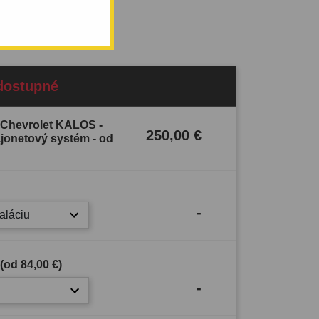
dostupné
 Chevrolet KALOS -
250,00 €
ajonetový systém - od
-
taláciu
 (od
84,00 €
)
-