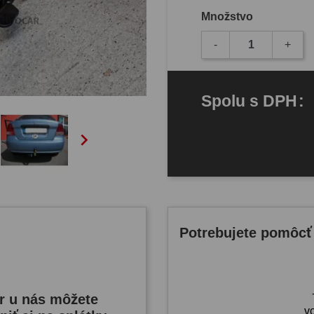
Množstvo
-
+
Spolu
s DPH
:

Potrebujete pomôcť
r u nás môžete
v