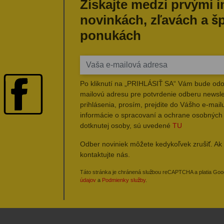
Získajte medzi prvými 
novinkách, zľavách a š
ponukách
Po kliknutí na „PRIHLÁSIŤ SA“ Vám bude odo
mailovú adresu pre potvrdenie odberu newsle
prihlásenia, prosím, prejdite do Vášho e-mailu
informácie o spracovaní a ochrane osobných
dotknutej osoby, sú uvedené
TU
Odber noviniek môžete kedykoľvek zrušiť. Ak 
kontaktujte nás.
Táto stránka je chránená službou reCAPTCHA a platia Go
údajov
a
Podmienky služby
.