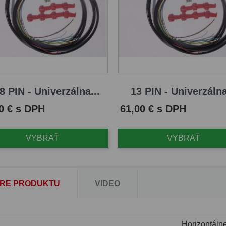
8 PIN - Univerzálna...
13 PIN - Univerzálna
Cena
0 € s DPH
61,00 € s DPH
VYBRAŤ
VYBRAŤ
RE PRODUKTU
VIDEO
Horizontáln