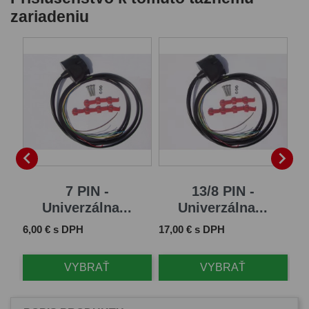
zariadeniu
B


7 PIN -
13/8 PIN -
Univerzálna...
Univerzálna...
Cena
Cena
Ce
6,00 € s DPH
17,00 € s DPH
61
VYBRAŤ
VYBRAŤ