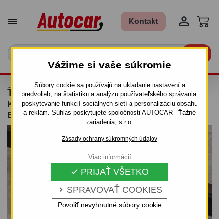


Kontakt

Vážime si vaše súkromie
Súbory cookie sa používajú na ukladanie nastavení a
ŤAŽNÉ ZARIADENIE PRE CHEVROLET
predvolieb, na štatistiku a analýzu používateľského správania,
KALOS - 3/5 DV - ODNÍMATEĽNÝ
poskytovanie funkcií sociálnych sietí a personalizáciu obsahu
a reklám. Súhlas poskytujete spoločnosti AUTOCAR - Ťažné
BAJONETOVÝ SYSTÉM - OD 2002 DO 2008
zariadenia, s.r.o.
Zásady ochrany súkromných údajov
Viac informácií
PRIJAŤ VŠETKO

SPRAVOVAŤ COOKIES

Povoliť nevyhnutné súbory cookie