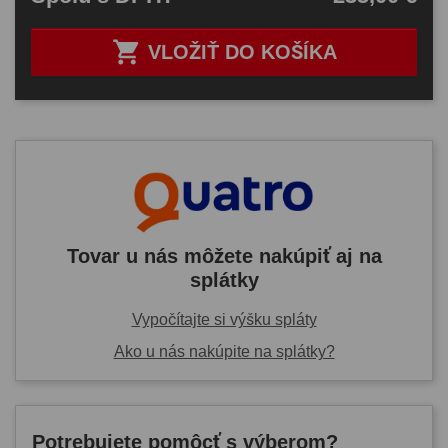

VLOŽIŤ DO KOŠÍKA
Tovar u nás môžete nakúpiť aj na
splátky
Vypočítajte si výšku spláty
Ako u nás nakúpite na splátky?
Potrebujete pomôcť s výberom?