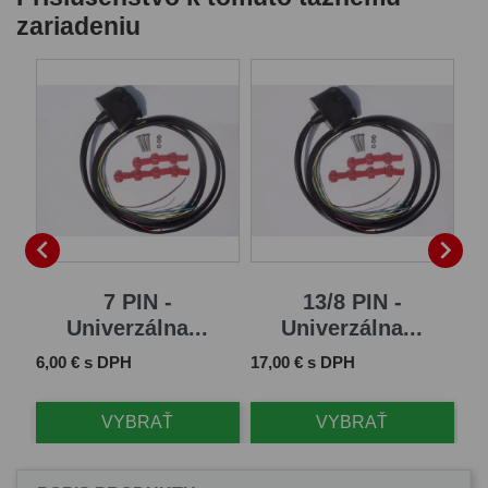
zariadeniu
B


7 PIN -
13/8 PIN -
Univerzálna...
Univerzálna...
Cena
Cena
Ce
6,00 € s DPH
17,00 € s DPH
61
VYBRAŤ
VYBRAŤ