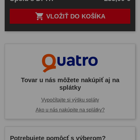

VLOŽIŤ DO KOŠÍKA
Tovar u nás môžete nakúpiť aj na
splátky
Vypočítajte si výšku spláty
Ako u nás nakúpite na splátky?
Potrebujete pomôcť s výberom?