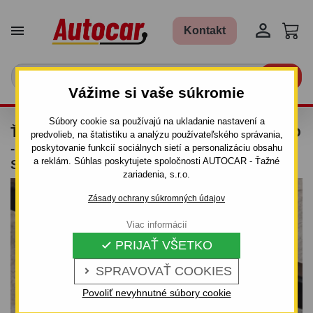


Kontakt

Vážime si vaše súkromie
Súbory cookie sa používajú na ukladanie nastavení a
ŤAŽNÉ ZARIADENIE PRE CHEVROLET AVEO
predvolieb, na štatistiku a analýzu používateľského správania,
- 3/5 DV - ODNÍMATEĽNÝ BAJONETOVÝ
poskytovanie funkcií sociálnych sietí a personalizáciu obsahu
a reklám. Súhlas poskytujete spoločnosti AUTOCAR - Ťažné
SYSTÉM - OD 2002 DO 2008
zariadenia, s.r.o.
Zásady ochrany súkromných údajov
Viac informácií
PRIJAŤ VŠETKO

SPRAVOVAŤ COOKIES

Povoliť nevyhnutné súbory cookie