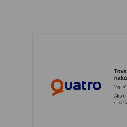
Tova
nakú
Vypočí
Ako u 
splátk