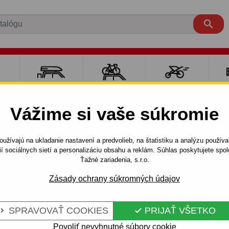

RE
NOSIČE A
NOSIČE NA
ŠPORT S
PO
Y
BOXY
BICYKLE
DEŤMI
P
Vážime si vaše súkromie
siče
Doplnky a komponenty
Thule
Kity
Kit Thule - 125
užívajú na ukladanie nastavení a predvolieb, na štatistiku a analýzu použív
ií sociálnych sietí a personalizáciu obsahu a reklám. Súhlas poskytujete sp
Ťažné zariadenia, s.r.o.
Kód:
TH/1255
Zásady ochrany súkromných údajov
Sada upínacích úchytiek, kto
nosič vášho automobilu.
SPRAVOVAŤ COOKIES
PRIJAŤ VŠETKO


Celý popis produktu
Povoliť nevyhnutné súbory cookie