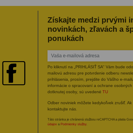
Získajte medzi prvými 
novinkách, zľavách a š
ponukách
Po kliknutí na „PRIHLÁSIŤ SA“ Vám bude odo
mailovú adresu pre potvrdenie odberu newsle
prihlásenia, prosím, prejdite do Vášho e-mailu
informácie o spracovaní a ochrane osobných
dotknutej osoby, sú uvedené
TU
Odber noviniek môžete kedykoľvek zrušiť. Ak 
kontaktujte nás.
Táto stránka je chránená službou reCAPTCHA a platia Go
údajov
a
Podmienky služby
.