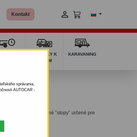

Kontakt
ŽIČOVŇA
DOPLNKY K
KARAVANING
RÍVESOV
AUTÁM
5
ateľského správania,
oločnosti AUTOCAR -
rá doplňuje nosné oporné "stopy" určené pre