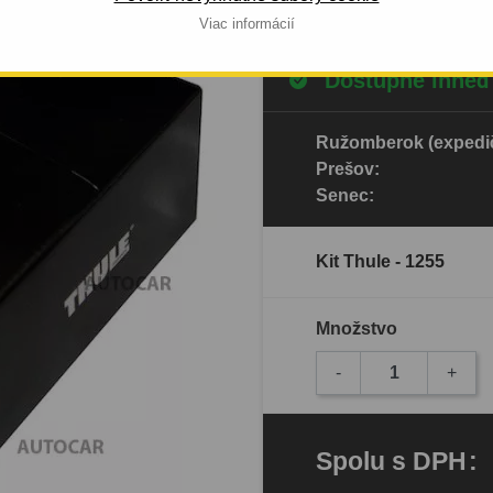
Viac informácií
Dostupné ihneď
Ružomberok (expedič
Prešov:
Senec:
Kit Thule - 1255
Množstvo
-
+
Spolu
s DPH
: