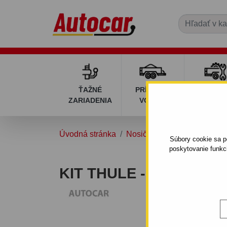
ŤAŽNÉ
PRÍVESNÉ
DIELY P
ZARIADENIA
VOZÍKY
VOZÍK
Úvodná stránka
Nosiče a boxy
Strešné no
Súbory cookie sa po
poskytovanie funkc
KIT THULE - 1255