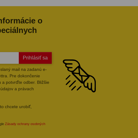
informácie o
peciálnych
Prihlásiť sa
slaný mail na zadanú e-
ttra. Pre dokončenie
 a potvrďte odber. Bližšie
 údajov a právach
to chcete urobiť,
ogle
Zásady ochrany osobných