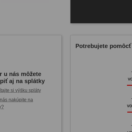
Potrebujete pomôcť
r u nás môžete
v
piť aj na splátky
tajte si výšku spláty
nás nakúpite na
vo
y?