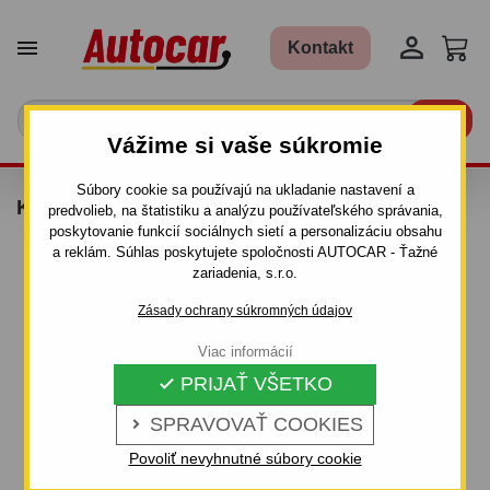


Kontakt

Vážime si vaše súkromie
Súbory cookie sa používajú na ukladanie nastavení a
KIT THULE - 1227
predvolieb, na štatistiku a analýzu používateľského správania,
poskytovanie funkcií sociálnych sietí a personalizáciu obsahu
a reklám. Súhlas poskytujete spoločnosti AUTOCAR - Ťažné
zariadenia, s.r.o.
Zásady ochrany súkromných údajov
Viac informácií
PRIJAŤ VŠETKO

SPRAVOVAŤ COOKIES

Povoliť nevyhnutné súbory cookie