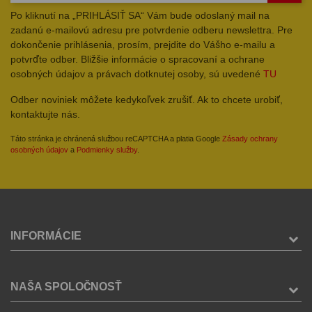
Po kliknutí na „PRIHLÁSIŤ SA“ Vám bude odoslaný mail na
zadanú e-mailovú adresu pre potvrdenie odberu newslettra. Pre
dokončenie prihlásenia, prosím, prejdite do Vášho e-mailu a
potvrďte odber. Bližšie informácie o spracovaní a ochrane
osobných údajov a právach dotknutej osoby, sú uvedené
TU
Odber noviniek môžete kedykoľvek zrušiť. Ak to chcete urobiť,
kontaktujte nás.
Táto stránka je chránená službou reCAPTCHA a platia Google
Zásady ochrany
osobných údajov
a
Podmienky služby
.
INFORMÁCIE
NAŠA SPOLOČNOSŤ