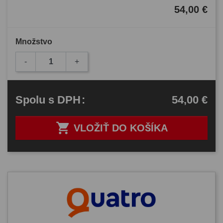
54,00 €
Množstvo
-
+
54,00 €
Spolu
s DPH
:

VLOŽIŤ DO KOŠÍKA