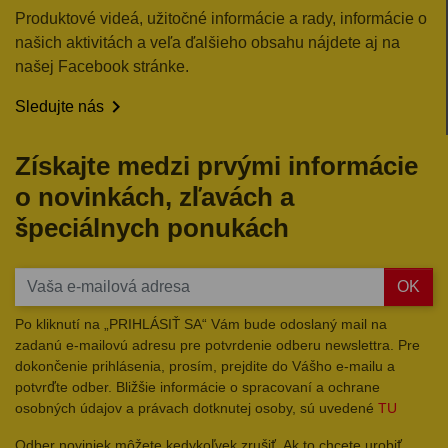
Produktové videá, užitočné informácie a rady, informácie o
našich aktivitách a veľa ďalšieho obsahu nájdete aj na
našej Facebook stránke.

Sledujte nás
Získajte medzi prvými informácie
o novinkách, zľavách a
špeciálnych ponukách
OK
Po kliknutí na „PRIHLÁSIŤ SA“ Vám bude odoslaný mail na
zadanú e-mailovú adresu pre potvrdenie odberu newslettra. Pre
dokončenie prihlásenia, prosím, prejdite do Vášho e-mailu a
potvrďte odber. Bližšie informácie o spracovaní a ochrane
osobných údajov a právach dotknutej osoby, sú uvedené
TU
Odber noviniek môžete kedykoľvek zrušiť. Ak to chcete urobiť,