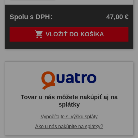
47,00 €
Spolu
s DPH
:

VLOŽIŤ DO KOŠÍKA
Tovar u nás môžete nakúpiť aj na
splátky
Vypočítajte si výšku spláty
Ako u nás nakúpite na splátky?