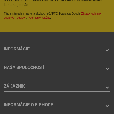
kontaktujte nás.
Táto stránka je chránená službou reCAPTCHA a platia Google
Zásady ochrany
osobných údajov
a
Podmienky služby
.
INFORMÁCIE
NAŠA SPOLOČNOSŤ
ZÁKAZNÍK
INFORMÁCIE O E-SHOPE