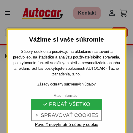


Kontakt

Vážime si vaše súkromie
Súbory cookie sa používajú na ukladanie nastavení a
KIT NA NOSIČ AURILIS - 156213
predvolieb, na štatistiku a analýzu používateľského správania,
poskytovanie funkcií sociálnych sietí a personalizáciu obsahu
a reklám. Súhlas poskytujete spoločnosti AUTOCAR - Ťažné
zariadenia, s.r.o.
Zásady ochrany súkromných údajov
Viac informácií
PRIJAŤ VŠETKO

SPRAVOVAŤ COOKIES

Povoliť nevyhnutné súbory cookie