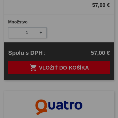
57,00 €
Množstvo
-
+
57,00 €
Spolu
s DPH
:

VLOŽIŤ DO KOŠÍKA