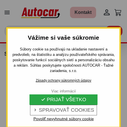


Kontakt

Vážime si vaše súkromie
Súbory cookie sa používajú na ukladanie nastavení a
SNEHOVÉ REŤAZE - TAURUS 4X4
predvolieb, na štatistiku a analýzu používateľského správania,
poskytovanie funkcií sociálnych sietí a personalizáciu obsahu
a reklám. Súhlas poskytujete spoločnosti AUTOCAR - Ťažné
zariadenia, s.r.o.
Zásady ochrany súkromných údajov
Viac informácií
PRIJAŤ VŠETKO

SPRAVOVAŤ COOKIES

Povoliť nevyhnutné súbory cookie