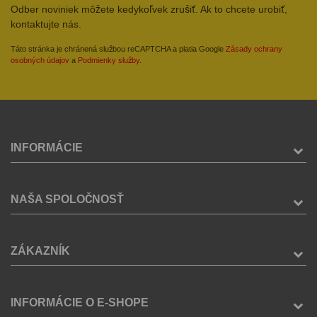
Odber noviniek môžete kedykoľvek zrušiť. Ak to chcete urobiť,
kontaktujte nás.
Táto stránka je chránená službou reCAPTCHA a platia Google
Zásady ochrany
osobných údajov
a
Podmienky služby
.
INFORMÁCIE
NAŠA SPOLOČNOSŤ
ZÁKAZNÍK
INFORMÁCIE O E-SHOPE