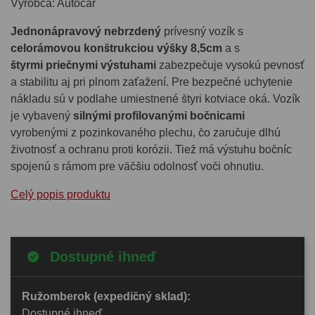
Výrobca: Autocar
Jednonápravový nebrzdený
prívesný vozík s
celorámovou konštrukciou výšky 8,5cm
a s
štyrmi
priečnymi výstuhami
zabezpečuje vysokú pevnosť
a stabilitu aj pri plnom zaťažení. Pre bezpečné uchytenie
nákladu sú v podlahe umiestnené štyri kotviace oká. Vozík
je vybavený
silnými profilovanými bočnicami
vyrobenými z pozinkovaného plechu, čo zaručuje dlhú
životnosť a ochranu proti korózii. Tiež má výstuhu bočníc
spojenú s rámom pre väčšiu odolnosť voči ohnutiu.
Celý popis produktu
Dostupné ihneď
Ružomberok (expedičný sklad):
Dostupné ihneď