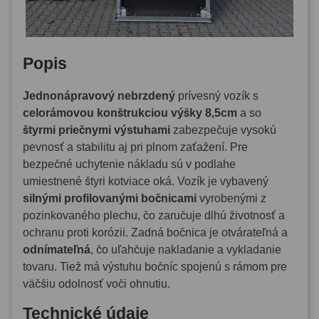
Popis
Jednonápravový nebrzdený
prívesný vozík s
celorámovou konštrukciou výšky 8,5cm
a so
štyrmi
priečnymi výstuhami
zabezpečuje vysokú
pevnosť a stabilitu aj pri plnom zaťažení. Pre
bezpečné uchytenie nákladu sú v podlahe
umiestnené štyri kotviace oká. Vozík je vybavený
silnými profilovanými bočnicami
vyrobenými z
pozinkovaného plechu, čo zaručuje dlhú životnosť a
ochranu proti korózii. Zadná bočnica je otvárateľná a
odnímateľná
, čo uľahčuje nakladanie a vykladanie
tovaru. Tiež má výstuhu bočníc spojenú s rámom pre
väčšiu odolnosť voči ohnutiu.
Technické údaje