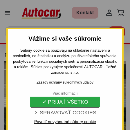


Kontakt

Vážime si vaše súkromie
Súbory cookie sa používajú na ukladanie nastavení a
PRÍVESNÝ VOZÍK A270 750KG
predvolieb, na štatistiku a analýzu používateľského správania,
poskytovanie funkcií sociálnych sietí a personalizáciu obsahu
a reklám. Súhlas poskytujete spoločnosti AUTOCAR - Ťažné
zariadenia, s.r.o.
Zásady ochrany súkromných údajov
Viac informácií
PRIJAŤ VŠETKO

SPRAVOVAŤ COOKIES

Povoliť nevyhnutné súbory cookie