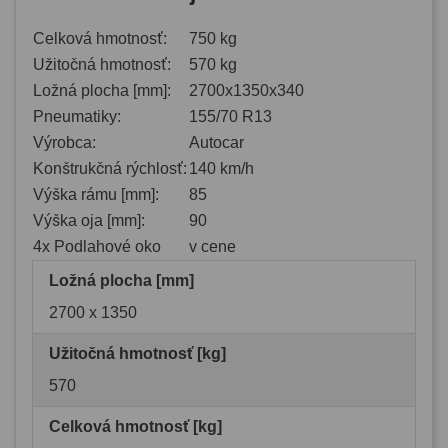
Celková hmotnosť:
750 kg
Užitočná hmotnosť:
570 kg
Ložná plocha [mm]:
2700x1350x340
Pneumatiky:
155/70 R13
Výrobca:
Autocar
Konštrukčná rýchlosť:
140 km/h
Výška rámu [mm]:
85
Výška oja [mm]:
90
4x Podlahové oko
v cene
Ložná plocha [mm]
2700 x 1350
Užitočná hmotnosť [kg]
570
Celková hmotnosť [kg]