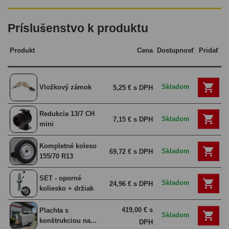
Príslušenstvo k produktu
Produkt
Cena
Dostupnosť
Pridať

Skladom
Vložkový zámok
5,25 € s DPH
Redukcia 13/7 CH

Skladom
7,15 € s DPH
mini
Kompletné koleso

Skladom
69,72 € s DPH
155/70 R13
SET - oporné

Skladom
24,96 € s DPH
koliesko + držiak
419,00 € s
Plachta s

Skladom
konštrukciou na...
DPH