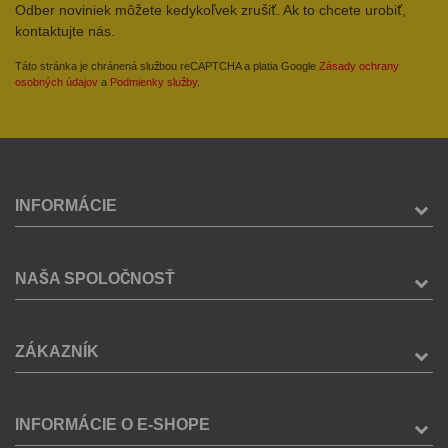
Odber noviniek môžete kedykoľvek zrušiť. Ak to chcete urobiť,
kontaktujte nás.
Táto stránka je chránená službou reCAPTCHA a platia Google
Zásady ochrany
osobných údajov
a
Podmienky služby
.
INFORMÁCIE
NAŠA SPOLOČNOSŤ
ZÁKAZNÍK
INFORMÁCIE O E-SHOPE