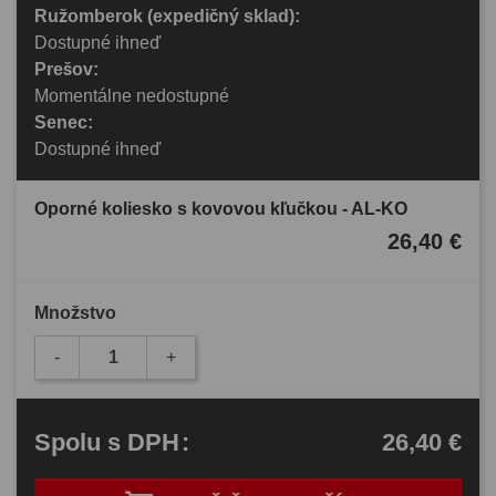
Ružomberok (expedičný sklad):
Dostupné ihneď
Prešov:
Momentálne nedostupné
Senec:
Dostupné ihneď
Oporné koliesko s kovovou kľučkou - AL-KO
26,40 €
Množstvo
-
+
26,40 €
Spolu
s DPH
: