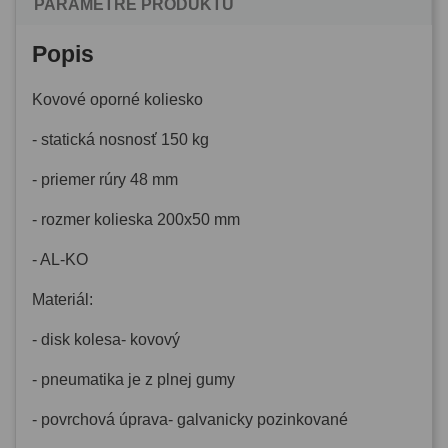
PARAMETRE PRODUKTU
Popis
Kovové oporné koliesko
- statická nosnosť 150 kg
- priemer rúry 48 mm
- rozmer kolieska 200x50 mm
- AL-KO
Materiál:
- disk kolesa- kovový
- pneumatika je z plnej gumy
- povrchová úprava- galvanicky pozinkované