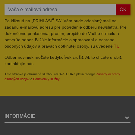
OK
Po kliknutí na „PRIHLÁSIŤ SA“ Vám bude odoslaný mail na
zadanú e-mailovú adresu pre potvrdenie odberu newslettra. Pre
dokončenie prihlásenia, prosím, prejdite do Vášho e-mailu a
potvrďte odber. Bližšie informácie o spracovaní a ochrane
osobných údajov a právach dotknutej osoby, sú uvedené
TU
Odber noviniek môžete kedykoľvek zrušiť. Ak to chcete urobiť,
kontaktujte nás.
Táto stránka je chránená službou reCAPTCHA a platia Google
Zásady ochrany
osobných údajov
a
Podmienky služby
.
INFORMÁCIE