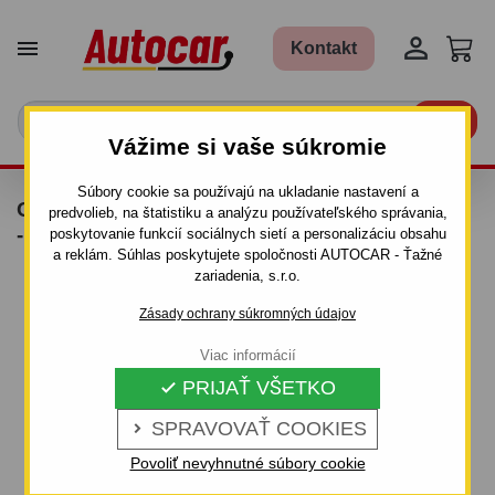


Kontakt

Vážime si vaše súkromie
Súbory cookie sa používajú na ukladanie nastavení a
OPORNÉ KOLIESKO S KOVOVOU KĽUČKOU
predvolieb, na štatistiku a analýzu používateľského správania,
- AL-KO
poskytovanie funkcií sociálnych sietí a personalizáciu obsahu
a reklám. Súhlas poskytujete spoločnosti AUTOCAR - Ťažné
zariadenia, s.r.o.
Zásady ochrany súkromných údajov
Viac informácií
PRIJAŤ VŠETKO

SPRAVOVAŤ COOKIES

Povoliť nevyhnutné súbory cookie