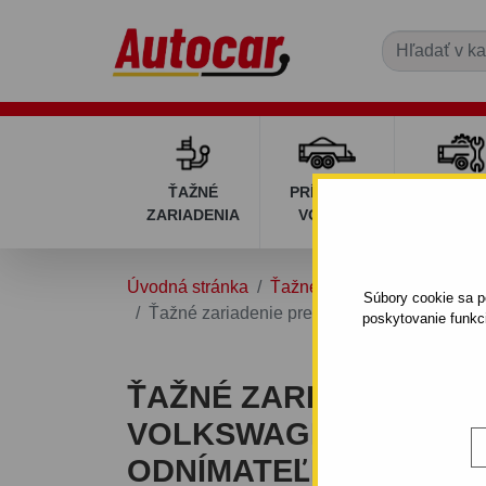
ŤAŽNÉ
PRÍVESNÉ
DIELY P
ZARIADENIA
VOZÍKY
VOZÍK
Úvodná stránka
Ťažné zariadenia
VOLK
Súbory cookie sa po
Ťažné zariadenie pre Volkswagen GOLF IV. 
poskytovanie funkc
ŤAŽNÉ ZARIADENIE P
VOLKSWAGEN GOLF IV. 
ODNÍMATEĽNÝ BAJON