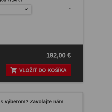
 (od
77,00 €
)
-
192,00 €

VLOŽIŤ DO KOŠÍKA
 s výberom? Zavolajte nám