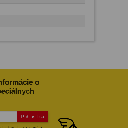
informácie o
peciálnych
Prihlásiť sa
slaný mail na zadanú e-