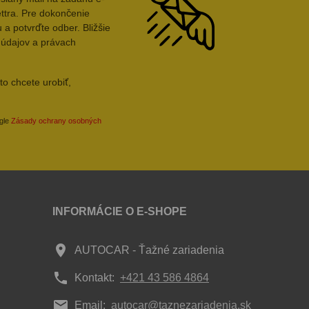
ttra. Pre dokončenie
 a potvrďte odber. Bližšie
 údajov a právach
to chcete urobiť,
ogle
Zásady ochrany osobných
INFORMÁCIE O E-SHOPE
place
AUTOCAR - Ťažné zariadenia
phone
Kontakt:
+421 43 586 4864
mail
Email:
autocar@taznezariadenia.sk