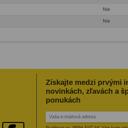
Nie
Nie
Získajte medzi prvými 
novinkách, zľavách a š
ponukách
Po kliknutí na „PRIHLÁSIŤ SA“ Vám bude odo