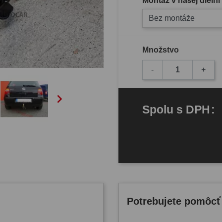
Montáž v našej dielni
Bez montáže
Množstvo
-
+

Spolu
s DPH
:
Potrebujete pomôcť