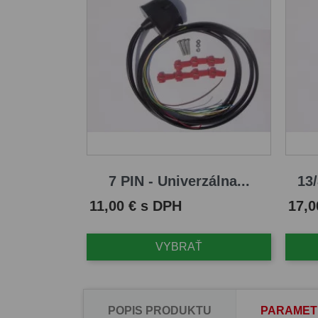
7 PIN - Univerzálna...
13/
Cena
Cena
11,00 € s DPH
17,0
VYBRAŤ
POPIS PRODUKTU
PARAMET