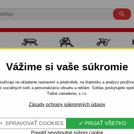

RE
NOSIČE A
NOSIČE NA
ŠPORT S
PO
Y
BOXY
BICYKLE
DEŤMI
P
Vážime si vaše súkromie
SWAGEN
GOLF
3 dv.
IV. (08.1997 - 10.2003)
užívajú na ukladanie nastavení a predvolieb, na štatistiku a analýzu použív
- nie 4x4 - odnímateľný bajonetový systém
ií sociálnych sietí a personalizáciu obsahu a reklám. Súhlas poskytujete sp
Ťažné zariadenia, s.r.o.
Zásady ochrany súkromných údajov
RE
Kód:
H 07 Au
- NIE 4X4 -
Ťažné zariadenie s odnímat
SPRAVOVAŤ COOKIES
PRIJAŤ VŠETKO


ETOVÝ
Volkswagen GOLF IV, 3/5 dv.
Povoliť nevyhnutné súbory cookie