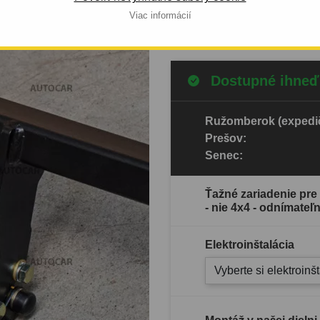
Viac informácií
Celý popis produktu
Dostupné ihneď
Ružomberok (expedič
Prešov:
Senec:
Ťažné zariadenie pr
- nie 4x4 - odnímate
Elektroinštalácia
Vyberte si elektroinš