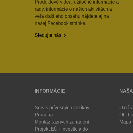
Produktové videá, užitočné informácie a
rady, informácie o našich aktivitách a
veľa ďalšieho obsahu nájdete aj na
našej Facebook stránke.

Sledujte nás
INFORMÁCIE
NAŠA
Servis prívesných vozíkov
O nás
Poradňa
Obcho
Montáž ťažných zariadení
Mapa 
Projekt EÚ - Investícia do