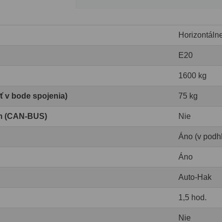
Horizontáln
E20
1600 kg
ť v bode spojenia)
75 kg
om (CAN-BUS)
Nie
Áno (v podhľ
Áno
Auto-Hak
1,5 hod.
Nie