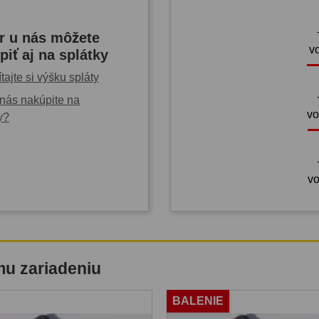
r u nás môžete
v
piť aj na splátky
tajte si výšku spláty
nás nakúpite na
vo
y?
vo
mu zariadeniu
BALENIE