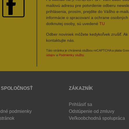
mailovú adresu pre potvrdenie odberu newsle
prihlásenia, prosím, prejdite do Vášho e-mailu
informácie o spracovaní a ochrane osobných
dotknutej osoby, sú uvedené
TU
Odber noviniek môžete kedykoľvek zrušiť. Ak 
kontaktujte nás.
Táto stránka je chránená službou reCAPTCHA a platia Go
údajov
a
Podmienky služby
.
 SPOLOČNOSŤ
ZÁKAZNÍK
Prihlásiť sa
dné podmienky
Odstúpenie od zmluvy
stránok
Veľkoobchodná spolupráca