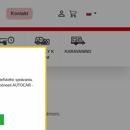

Kontakt
ŽIČOVŇA
DOPLNKY K
KARAVANING
RÍVESOV
AUTÁM
ateľského správania,
oločnosti AUTOCAR -
eľným bajonetovým systémom.
 08.1997 - 10.2003