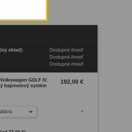
ný sklad):
Dostupné ihneď
Dostupné ihneď
Dostupné ihneď
e Volkswagen GOLF IV.
192,00 €
ľný bajonetový systém
-
taláciu