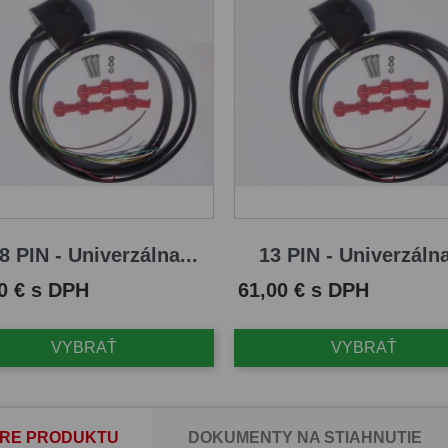
8 PIN - Univerzálna...
13 PIN - Univerzálna
Cena
0 € s DPH
61,00 € s DPH
VYBRAŤ
VYBRAŤ
RE PRODUKTU
DOKUMENTY NA STIAHNUTIE