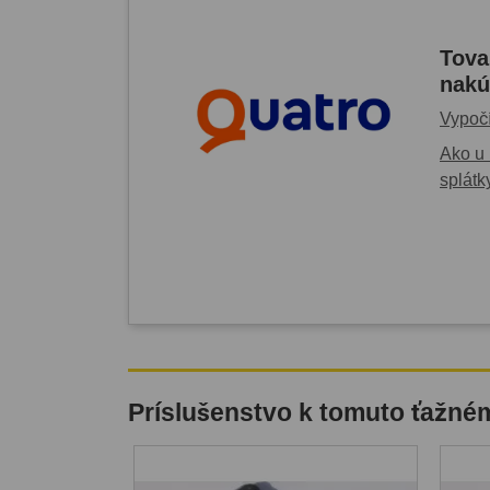
Tova
nakú
Vypočí
Ako u 
splátk
Príslušenstvo k tomuto ťažné