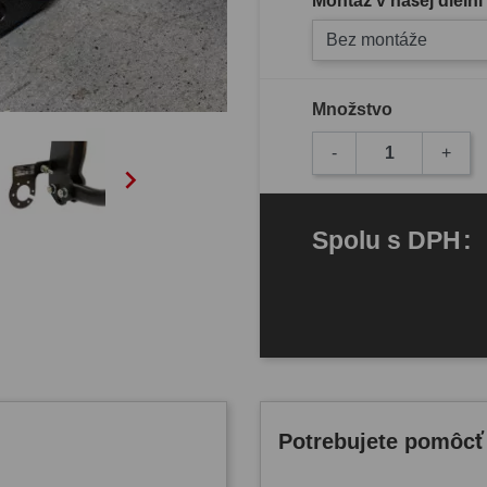
Montáž v našej dielni
Bez montáže
Množstvo
-
+

Spolu
s DPH
:
Potrebujete pomôcť