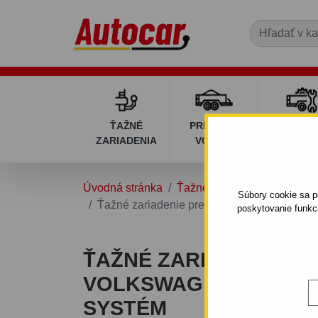
ŤAŽNÉ
PRÍVESNÉ
DIELY P
ZARIADENIA
VOZÍKY
VOZÍK
Úvodná stránka
Ťažné zariadenia
VOLK
Súbory cookie sa po
Ťažné zariadenie pre Volkswagen POLO II. 
poskytovanie funkc
ŤAŽNÉ ZARIADENIE P
VOLKSWAGEN POLO II.
SYSTÉM