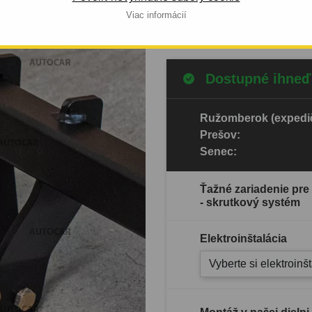
Viac informácií
Celý popis produktu
Dostupné ihneď
Ružomberok (expedič
Prešov:
Senec:
Ťažné zariadenie pre
- skrutkový systém
Elektroinštalácia
Vyberte si elektroinš