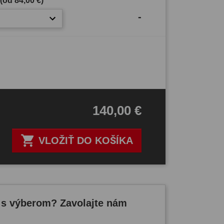
 (od
84,00 €
)
-
140,00 €

VLOŽIŤ DO KOŠÍKA
 s výberom? Zavolajte nám