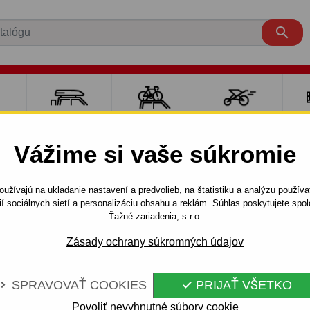

RE
NOSIČE A
NOSIČE NA
ŠPORT S
PO
Y
BOXY
BICYKLE
DEŤMI
P
Vážime si vaše súkromie
SWAGEN
POLO
3 dv.
II. (09.1990 - 08.1994)
užívajú na ukladanie nastavení a predvolieb, na štatistiku a analýzu použív
- skrutkový systém
ií sociálnych sietí a personalizáciu obsahu a reklám. Súhlas poskytujete sp
Ťažné zariadenia, s.r.o.
Zásady ochrany súkromných údajov
RE
Kód:
K 02 S
 - SKRUTKOVÝ
Ťažné zariadenie so skrutko
SPRAVOVAŤ COOKIES
PRIJAŤ VŠETKO


Volkswagen POLO, 3 dv. / Ko
Povoliť nevyhnutné súbory cookie