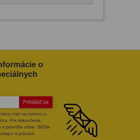
informácie o
peciálnych
Prihlásiť sa
slaný mail na zadanú e-
ttra. Pre dokončenie
 a potvrďte odber. Bližšie
 údajov a právach