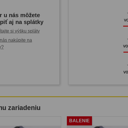
r u nás môžete
v
piť aj na splátky
tajte si výšku spláty
nás nakúpite na
vo
y?
vo
mu zariadeniu
BALENIE