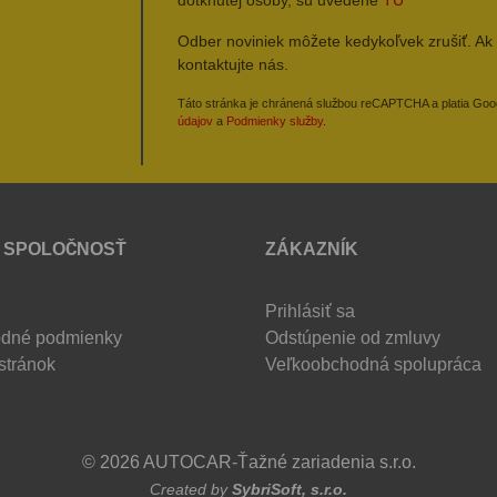
Odber noviniek môžete kedykoľvek zrušiť. Ak 
kontaktujte nás.
Táto stránka je chránená službou reCAPTCHA a platia Go
údajov
a
Podmienky služby
.
 SPOLOČNOSŤ
ZÁKAZNÍK
Prihlásiť sa
dné podmienky
Odstúpenie od zmluvy
stránok
Veľkoobchodná spolupráca
© 2026 AUTOCAR-Ťažné zariadenia s.r.o.
Created by
SybriSoft, s.r.o.