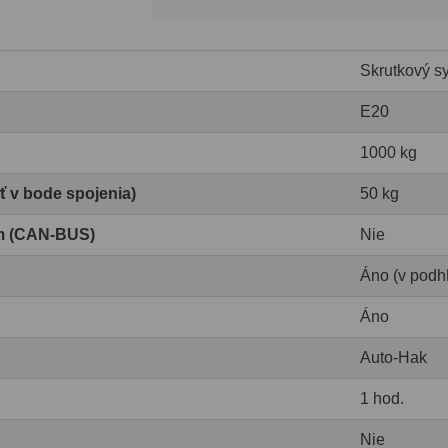
Skrutkový s
E20
1000 kg
ť v bode spojenia)
50 kg
om (CAN-BUS)
Nie
Áno (v podhľ
Áno
Auto-Hak
1 hod.
Nie