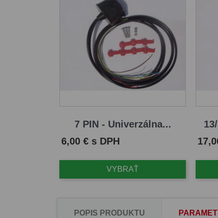
7 PIN - Univerzálna...
13/
Cena
Cena
6,00 € s DPH
17,0
VYBRAŤ
POPIS PRODUKTU
PARAMET