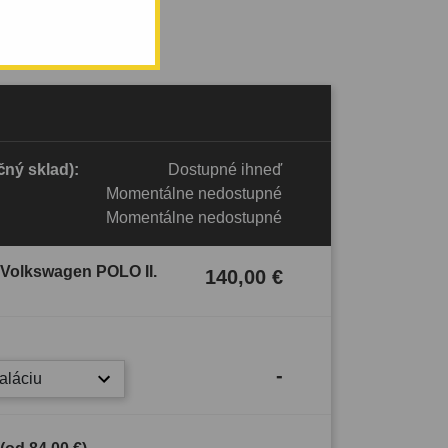
ný sklad):
Dostupné ihneď
Momentálne nedostupné
Momentálne nedostupné
 Volkswagen POLO II.
140,00 €
-
taláciu