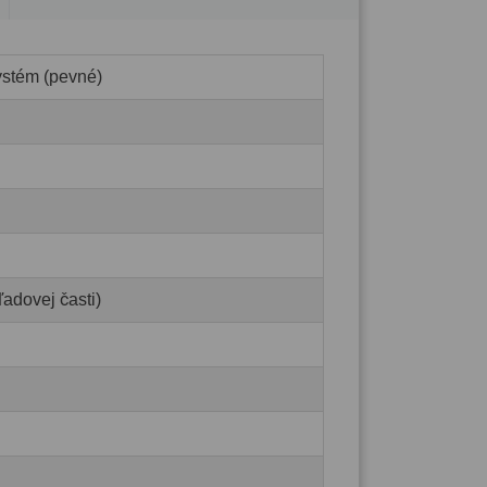
ystém (pevné)
adovej časti)