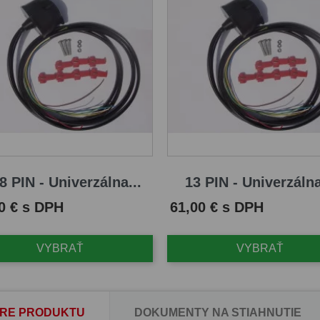
8 PIN - Univerzálna...
13 PIN - Univerzálna
Cena
0 € s DPH
61,00 € s DPH
VYBRAŤ
VYBRAŤ
RE PRODUKTU
DOKUMENTY NA STIAHNUTIE