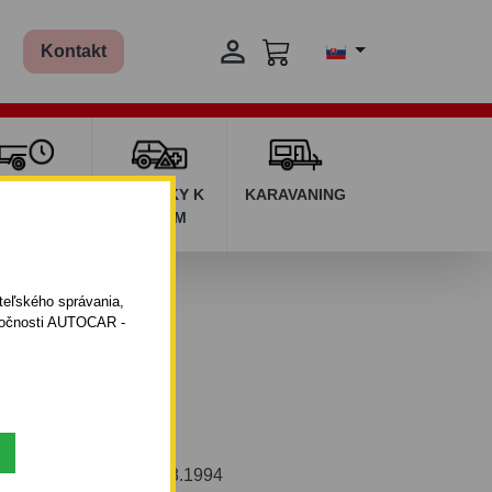

Kontakt
ŽIČOVŇA
DOPLNKY K
KARAVANING
RÍVESOV
AUTÁM
ateľského správania,
oločnosti AUTOCAR -
vým systémom.
mbi (Fox). 09.1990 - 08.1994