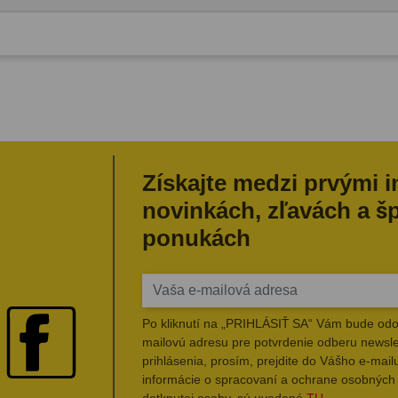
Získajte medzi prvými 
novinkách, zľavách a š
ponukách
Po kliknutí na „PRIHLÁSIŤ SA“ Vám bude odo
mailovú adresu pre potvrdenie odberu newsle
prihlásenia, prosím, prejdite do Vášho e-mailu
informácie o spracovaní a ochrane osobných
dotknutej osoby, sú uvedené
TU