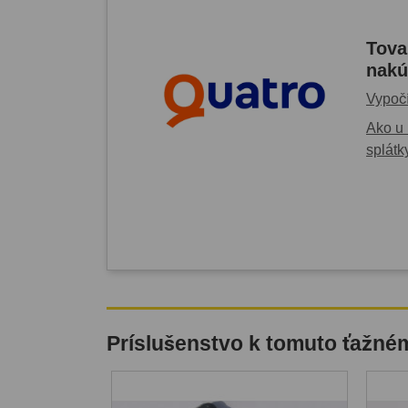
Tova
nakú
Vypočí
Ako u 
splátk
Príslušenstvo k tomuto ťažné