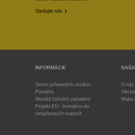

Sledujte nás
INFORMÁCIE
NAŠA
Servis prívesných vozíkov
O nás
Poradňa
Obcho
Montáž ťažných zariadení
Mapa 
Projekt EÚ - Investícia do
ustajňovacích kapacít