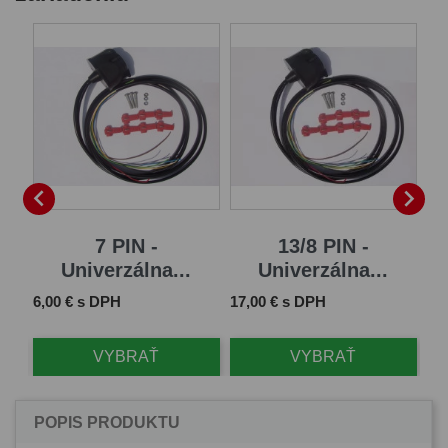
B


7 PIN -
13/8 PIN -
Univerzálna...
Univerzálna...
Cena
Cena
Ce
6,00 € s DPH
17,00 € s DPH
61
VYBRAŤ
VYBRAŤ
POPIS PRODUKTU