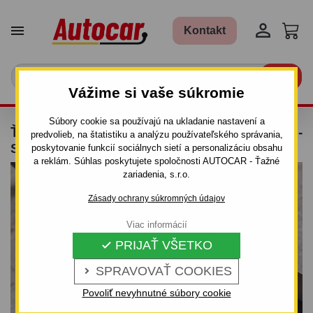


Kontakt

Vážime si vaše súkromie
Súbory cookie sa používajú na ukladanie nastavení a
ŤAŽNÉ ZARIADENIE PRE OPEL ASTRA - "F" -
predvolieb, na štatistiku a analýzu používateľského správania,
SKRUTKOVÝ SYSTÉM
poskytovanie funkcií sociálnych sietí a personalizáciu obsahu
a reklám. Súhlas poskytujete spoločnosti AUTOCAR - Ťažné
zariadenia, s.r.o.
Zásady ochrany súkromných údajov
Viac informácií
PRIJAŤ VŠETKO

SPRAVOVAŤ COOKIES

Povoliť nevyhnutné súbory cookie