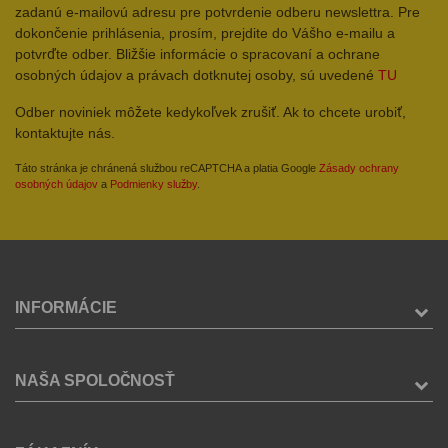
zadanú e-mailovú adresu pre potvrdenie odberu newslettra. Pre
dokončenie prihlásenia, prosím, prejdite do Vášho e-mailu a
potvrďte odber. Bližšie informácie o spracovaní a ochrane
osobných údajov a právach dotknutej osoby, sú uvedené
TU
Odber noviniek môžete kedykoľvek zrušiť. Ak to chcete urobiť,
kontaktujte nás.
Táto stránka je chránená službou reCAPTCHA a platia Google
Zásady ochrany
osobných údajov
a
Podmienky služby
.
INFORMÁCIE
NAŠA SPOLOČNOSŤ