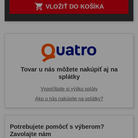

VLOŽIŤ DO KOŠÍKA
Tovar u nás môžete nakúpiť aj na
splátky
Vypočítajte si výšku spláty
Ako u nás nakúpite na splátky?
Potrebujete pomôcť s výberom?
Zavolajte nám