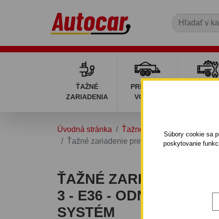
ŤAŽNÉ
PRÍVESNÉ
DIELY P
ZARIADENIA
VOZÍKY
VOZÍK
Úvodná stránka
Ťažné zariadenia
BMW
Súbory cookie sa po
Ťažné zariadenie pre BMW Seria 3 - E36 - 
poskytovanie funkc
ŤAŽNÉ ZARIADENIE P
3 - E36 - ODNÍMATEĽ
SYSTÉM