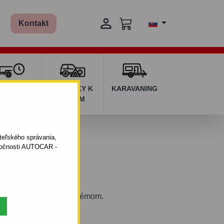

Kontakt
ŽIČOVŇA
DOPLNKY K
KARAVANING
RÍVESOV
AUTÁM
ateľského správania,
oločnosti AUTOCAR -
eľným bajonetovým systémom.
- 03.1998