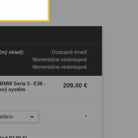
ný sklad):
Dostupné ihneď
Momentálne nedostupné
Momentálne nedostupné
 BMW Seria 3 - E36 -
209,00 €
ový systém
-
taláciu