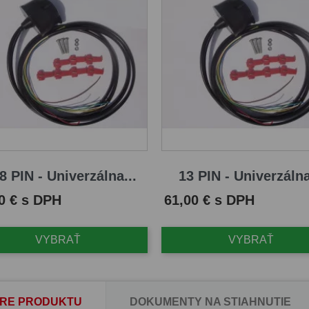
8 PIN - Univerzálna...
13 PIN - Univerzálna
Cena
0 € s DPH
61,00 € s DPH
VYBRAŤ
VYBRAŤ
RE PRODUKTU
DOKUMENTY NA STIAHNUTIE