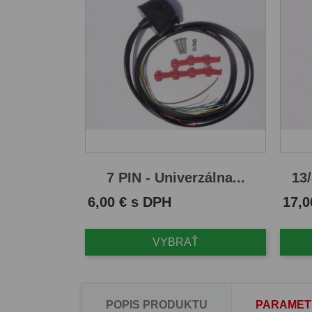
7 PIN - Univerzálna...
13/
Cena
Cena
6,00 € s DPH
17,0
VYBRAŤ
POPIS PRODUKTU
PARAMET