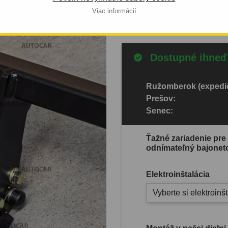
Viac informácií
Celý popis produktu
Dostupné ihneď
Ružomberok (expedič
Prešov:
Senec:
Ťažné zariadenie pre
odnímateľný bajonet
Elektroinštalácia
Vyberte si elektroinš