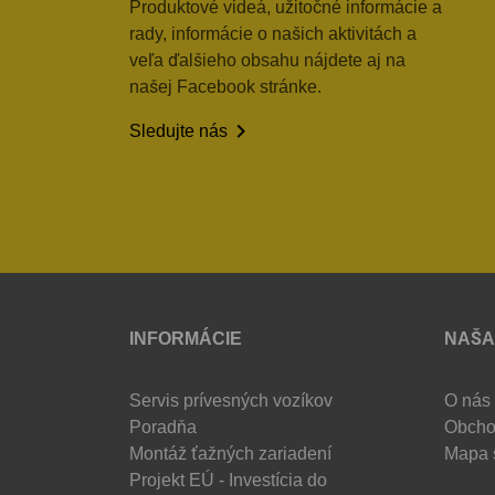
Produktové videá, užitočné informácie a
rady, informácie o našich aktivitách a
veľa ďalšieho obsahu nájdete aj na
našej Facebook stránke.

Sledujte nás
INFORMÁCIE
NAŠA
Servis prívesných vozíkov
O nás
Poradňa
Obcho
Montáž ťažných zariadení
Mapa 
Projekt EÚ - Investícia do