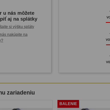
r u nás môžete
v
piť aj na splátky
tajte si výšku spláty
nás nakúpite na
vo
y?
vo
mu zariadeniu
BALENIE