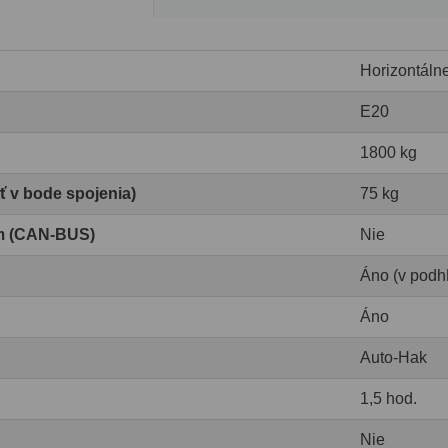
Horizontáln
E20
1800 kg
ť v bode spojenia)
75 kg
om (CAN-BUS)
Nie
Áno (v podhľ
Áno
Auto-Hak
1,5 hod.
Nie