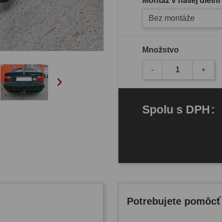
Montáž v našej dielni
Bez montáže
Množstvo
-
+

Spolu
s DPH
:
Potrebujete pomôcť