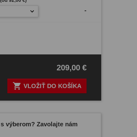
 (od
92,00 €
)
-
209,00 €

VLOŽIŤ DO KOŠÍKA
 s výberom? Zavolajte nám