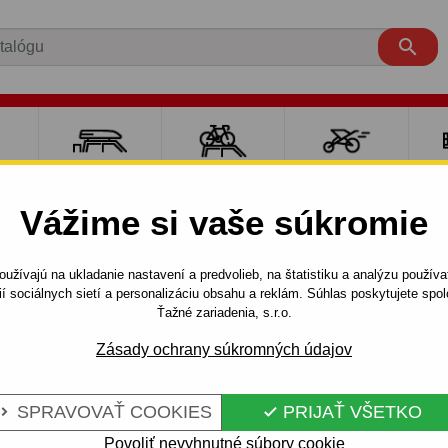

RE
NOSIČE A
NOSIČE NA
ŠPORT S
PO
Y
BOXY
BICYKLE
DEŤMI
P
Vážime si vaše súkromie
Seria 3
4 dv.
E36 (09.1990 - 04.1999)
užívajú na ukladanie nastavení a predvolieb, na štatistiku a analýzu použív
odnímateľný bajonetový systém
ií sociálnych sietí a personalizáciu obsahu a reklám. Súhlas poskytujete sp
Ťažné zariadenia, s.r.o.
Zásady ochrany súkromných údajov
RE BMW SERIA
Kód:
B 02 Au
NÝ BAJONETOVÝ
Ťažné zariadenie s odnímat
SPRAVOVAŤ COOKIES
PRIJAŤ VŠETKO


BMW Seria 3 - E36. 01.1991 
Povoliť nevyhnutné súbory cookie