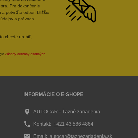
ttra. Pre dokončenie
 a potvrďte odber. Bližšie
 údajov a právach
to chcete urobiť,
ogle
Zásady ochrany osobných
INFORMÁCIE O E-SHOPE
place
AUTOCAR - Ťažné zariadenia
phone
Kontakt:
+421 43 586 4864
mail
Email:
autocar@taznezariadenia.sk