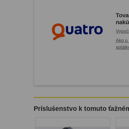
Tova
nakú
Vypočí
Ako u 
splátk
Príslušenstvo k tomuto ťažné