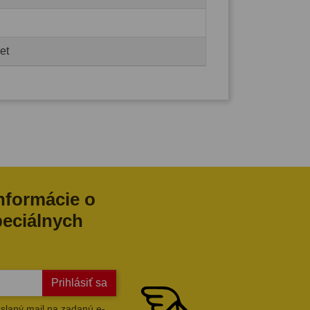
et
informácie o
peciálnych
Prihlásiť sa
slaný mail na zadanú e-