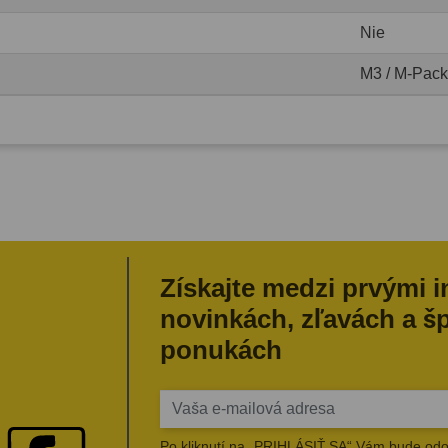
Nie
M3 / M-Pack
Získajte medzi prvými 
novinkách, zľavách a š
ponukách
Po kliknutí na „PRIHLÁSIŤ SA“ Vám bude odo