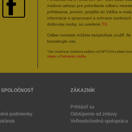
mailovú adresu pre potvrdenie odberu newsle
prihlásenia, prosím, prejdite do Vášho e-mailu
informácie o spracovaní a ochrane osobných
dotknutej osoby, sú uvedené
TU
Odber noviniek môžete kedykoľvek zrušiť. Ak 
kontaktujte nás.
Táto stránka je chránená službou reCAPTCHA a platia Go
údajov
a
Podmienky služby
.
 SPOLOČNOSŤ
ZÁKAZNÍK
Prihlásiť sa
dné podmienky
Odstúpenie od zmluvy
stránok
Veľkoobchodná spolupráca