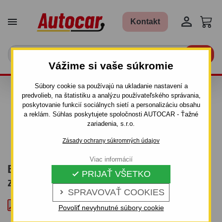


Kontakt

Vážime si vaše súkromie
Súbory cookie sa používajú na ukladanie nastavení a
NÁVODY A SCHÉMY
predvolieb, na štatistiku a analýzu používateľského správania,
poskytovanie funkcií sociálnych sietí a personalizáciu obsahu
ZAPOJENIA
a reklám. Súhlas poskytujete spoločnosti AUTOCAR - Ťažné
zariadenia, s.r.o.
ELEKTROINŠTALÁCIÍ
Zásady ochrany súkromných údajov
Viac informácií
Elektroinštalácie k ťažným
PRIJAŤ VŠETKO

zariadeniam
SPRAVOVAŤ COOKIES

Schéma zapojenia elektroinštalácie WH-1
Povoliť nevyhnutné súbory cookie