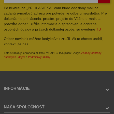
Po kliknutí na „PRIHLÁSIŤ SA“ Vám bude odoslaný mail na
zadanú e-mailovú adresu pre potvrdenie odberu newslettra. Pre
dokončenie prihlásenia, prosím, prejdite do Vášho e-mailu a
potvrďte odber. Bližšie informácie o spracovaní a ochrane
osobných údajov a právach dotknutej osoby, sú uvedené
TU
Odber noviniek môžete kedykoľvek zrušiť. Ak to chcete urobiť,
kontaktujte nás.
Táto stránka je chránená službou reCAPTCHA a platia Google
Zásady ochrany
osobných údajov
a
Podmienky služby
.
INFORMÁCIE
NAŠA SPOLOČNOSŤ