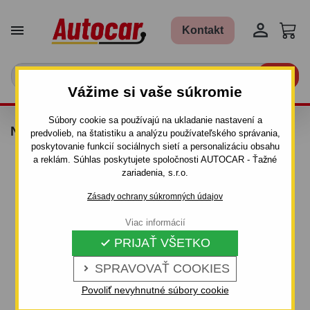


Kontakt

Vážime si vaše súkromie
Súbory cookie sa používajú na ukladanie nastavení a
NÁPRAVA DO 1500 KG
predvolieb, na štatistiku a analýzu používateľského správania,
poskytovanie funkcií sociálnych sietí a personalizáciu obsahu
a reklám. Súhlas poskytujete spoločnosti AUTOCAR - Ťažné
zariadenia, s.r.o.
Zásady ochrany súkromných údajov
Viac informácií
PRIJAŤ VŠETKO

SPRAVOVAŤ COOKIES

Povoliť nevyhnutné súbory cookie