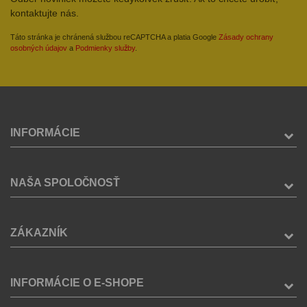
kontaktujte nás.
Táto stránka je chránená službou reCAPTCHA a platia Google
Zásady ochrany
osobných údajov
a
Podmienky služby
.
INFORMÁCIE
NAŠA SPOLOČNOSŤ
ZÁKAZNÍK
INFORMÁCIE O E-SHOPE