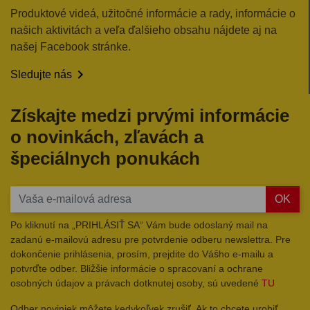
Produktové videá, užitočné informácie a rady, informácie o
našich aktivitách a veľa ďalšieho obsahu nájdete aj na
našej Facebook stránke.

Sledujte nás
Získajte medzi prvými informácie
o novinkách, zľavách a
špeciálnych ponukách
OK
Po kliknutí na „PRIHLÁSIŤ SA“ Vám bude odoslaný mail na
zadanú e-mailovú adresu pre potvrdenie odberu newslettra. Pre
dokončenie prihlásenia, prosím, prejdite do Vášho e-mailu a
potvrďte odber. Bližšie informácie o spracovaní a ochrane
osobných údajov a právach dotknutej osoby, sú uvedené
TU
Odber noviniek môžete kedykoľvek zrušiť. Ak to chcete urobiť,