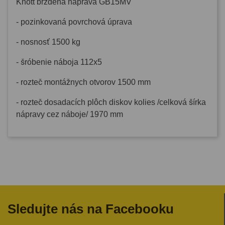
Knott brzdená náprava GB15MV
- pozinkovaná povrchová úprava
- nosnosť 1500 kg
- šróbenie náboja 112x5
- rozteč montážnych otvorov 1500 mm
- rozteč dosadacích plôch diskov kolies /celková šírka
nápravy cez náboje/ 1970 mm
Sledujte nás na Facebooku