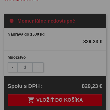
Momentálne nedostupné
Náprava do 1500 kg
829,23 €
Množstvo
-
+
829,23 €
Spolu
s DPH
:

VLOŽIŤ DO KOŠÍKA