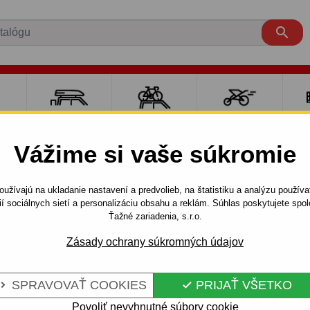

RE
NOSIČE A
NOSIČE NA
ŠPORT S
PO
Y
BOXY
BICYKLE
DEŤMI
P
Vážime si vaše súkromie
.
užívajú na ukladanie nastavení a predvolieb, na štatistiku a analýzu použív
ií sociálnych sietí a personalizáciu obsahu a reklám. Súhlas poskytujete sp
Ťažné zariadenia, s.r.o.
NAČKY TOMPLAN SP. Z O.O.
Zásady ochrany súkromných údajov
SPRAVOVAŤ COOKIES
PRIJAŤ VŠETKO


a, tu momentálne nie sú priradené žiadne prod
Povoliť nevyhnutné súbory cookie