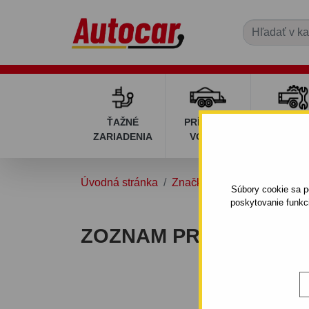
ŤAŽNÉ
PRÍVESNÉ
DIELY P
ZARIADENIA
VOZÍKY
VOZÍK
Úvodná stránka
Značky
Tomplan Sp. z o.o
Súbory cookie sa po
poskytovanie funkc
ZOZNAM PRODUKTOV Z
Hopl