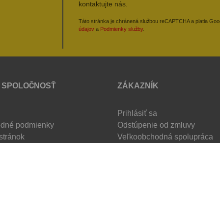
kontaktujte nás.
Táto stránka je chránená službou reCAPTCHA a platia Go
údajov
a
Podmienky služby
.
 SPOLOČNOSŤ
ZÁKAZNÍK
Prihlásiť sa
dné podmienky
Odstúpenie od zmluvy
stránok
Veľkoobchodná spolupráca
© 2026 AUTOCAR-Ťažné zariadenia s.r.o.
Created by
SybriSoft, s.r.o.