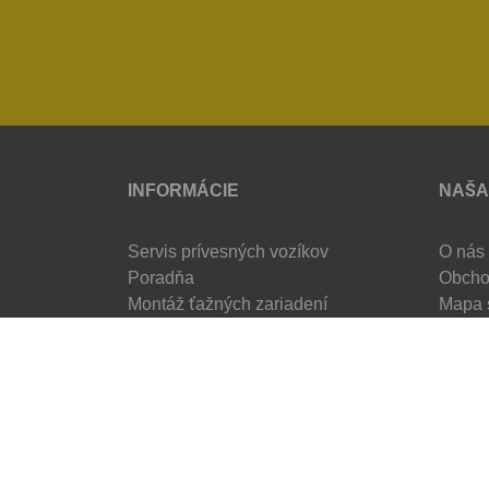
INFORMÁCIE
NAŠA
Servis prívesných vozíkov
O nás
Poradňa
Obcho
Montáž ťažných zariadení
Mapa 
Projekt EÚ - Investícia do
ustajňovacích kapacít