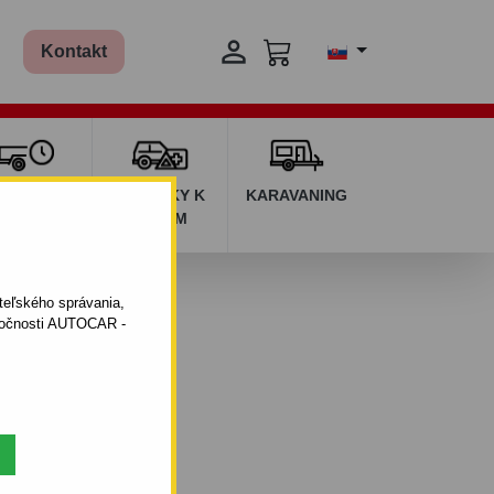

Kontakt
ŽIČOVŇA
DOPLNKY K
KARAVANING
RÍVESOV
AUTÁM
ateľského správania,
oločnosti AUTOCAR -
ukty.