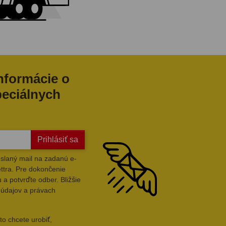
informácie o
peciálnych
Prihlásiť sa
slaný mail na zadanú e-
ttra. Pre dokončenie
 a potvrďte odber. Bližšie
 údajov a právach
to chcete urobiť,