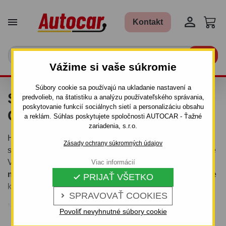


Kontakt

Vážime si vaše súkromie
Súbory cookie sa používajú na ukladanie nastavení a
STREŠNÉ NOSIČE CITROEN
predvolieb, na štatistiku a analýzu používateľského správania,
poskytovanie funkcií sociálnych sietí a personalizáciu obsahu
C3 5 DV.
a reklám. Súhlas poskytujete spoločnosti AUTOCAR - Ťažné
zariadenia, s.r.o.
Hľadáte strešný nosič
Citroen C3 5 dv.
? Nájdite ten
Zásady ochrany súkromných údajov
správny strešný nosič pre Vaše auto. V závislosti od verzie
Vášho vozidla sa vám zobrazia strešné nosiče.
Strešné
Viac informácií
nosiče pre osobné autá
obsahujú tyče a montážny kit pre
PRIJAŤ VŠETKO

konkrétny model vozidla.
SPRAVOVAŤ COOKIES

Na výber máte kvalitné elegantné modely od
Povoliť nevyhnutné súbory cookie
Viac informácií
renomovaných značiek
THULE
a
YAKIMA
v hliníkovom