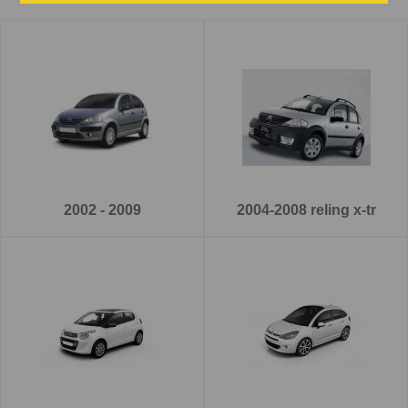
alebo kovovom prevedení. Alebo si môžete zvoliť cenovo
priaznivejšie od značiek
Aurilis
a
CAM
2002 - 2009
2004-2008 reling x-tr