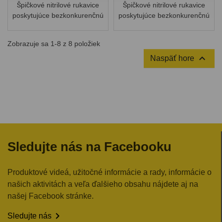
Špičkové nitrilové rukavice
Špičkové nitrilové rukavice
poskytujúce bezkonkurenčnú
poskytujúce bezkonkurenčnú
pevnosť a úchop. Tento
pevnosť a úchop. Tento
model rukavíc je ideálny pre
model rukavíc je ideálny pre
Zobrazuje sa 1-8 z 8 položiek
mechanikov a remeselníkov.
mechanikov a remeselníkov.

Naspäť hore
Sledujte nás na Facebooku
Produktové videá, užitočné informácie a rady, informácie o
našich aktivitách a veľa ďalšieho obsahu nájdete aj na
našej Facebook stránke.

Sledujte nás