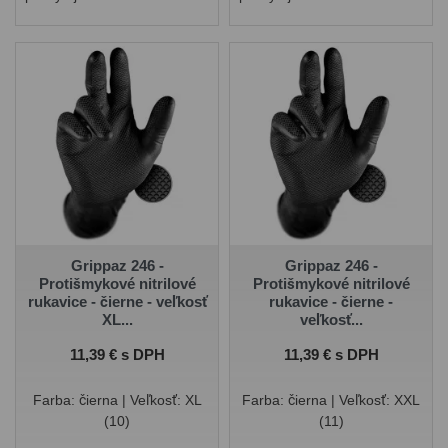
pevnosť a úchop. Tento
pevnosť a úchop. Tento
model rukavíc je ideálny pre
model rukavíc je ideálny pre
mechanikov a remeselníkov.
mechanikov a remeselníkov.
Grippaz 246 -
Grippaz 246 -
Protišmykové nitrilové
Protišmykové nitrilové
rukavice - čierne - veľkosť
rukavice - čierne -
XL...
veľkosť...
Cena
Cena
11,39 € s DPH
11,39 € s DPH
Farba: čierna | Veľkosť: XL
Farba: čierna | Veľkosť: XXL
(10)
(11)