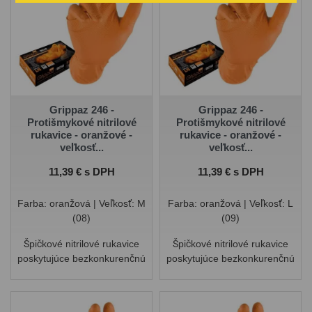
Grippaz 246 -
Grippaz 246 -
Protišmykové nitrilové
Protišmykové nitrilové
rukavice - oranžové -
rukavice - oranžové -
veľkosť...
veľkosť...
Cena
Cena
11,39 € s DPH
11,39 € s DPH
Farba: oranžová | Veľkosť: M
Farba: oranžová | Veľkosť: L
(08)
(09)
Špičkové nitrilové rukavice
Špičkové nitrilové rukavice
poskytujúce bezkonkurenčnú
poskytujúce bezkonkurenčnú
pevnosť a úchop. Tento
pevnosť a úchop. Tento
model rukavíc je ideálny pre
model rukavíc je ideálny pre
mechanikov a remeselníkov.
mechanikov a remeselníkov.