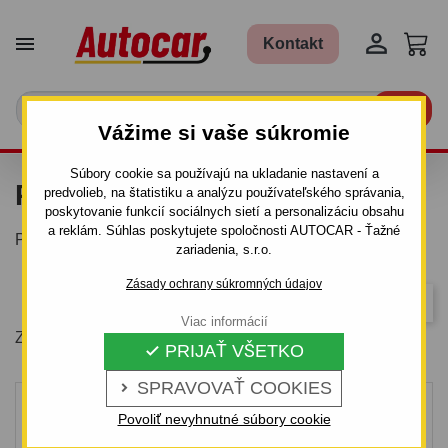


Kontakt

Vážime si vaše súkromie
Súbory cookie sa používajú na ukladanie nastavení a
PRACOVNÉ RUKAVICE
predvolieb, na štatistiku a analýzu používateľského správania,
poskytovanie funkcií sociálnych sietí a personalizáciu obsahu
a reklám. Súhlas poskytujete spoločnosti AUTOCAR - Ťažné
Pracovné rukavice
zariadenia, s.r.o.
Zásady ochrany súkromných údajov
Dôležitosť
Viac informácií
Zobrazuje sa 1-8 z 8 položiek
PRIJAŤ VŠETKO

SPRAVOVAŤ COOKIES

Povoliť nevyhnutné súbory cookie