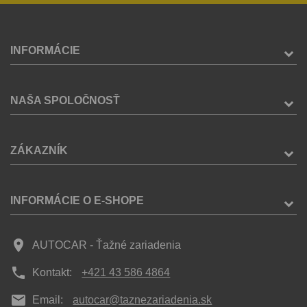
INFORMÁCIE
NAŠA SPOLOČNOSŤ
ZÁKAZNÍK
INFORMÁCIE O E-SHOPE
place
AUTOCAR - Ťažné zariadenia
phone
Kontakt:
+421 43 586 4864
mail
Email:
autocar@taznezariadenia.sk