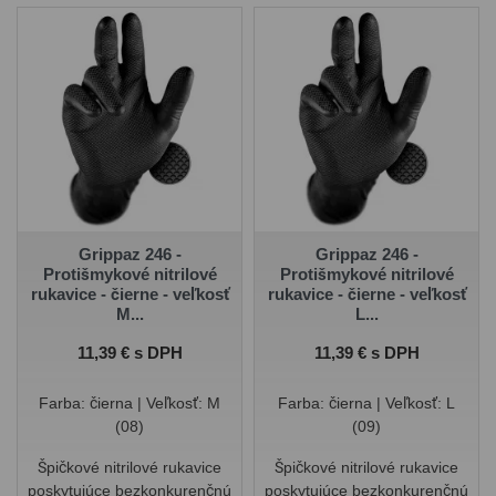
model rukavíc je ideálny pre
model rukavíc je ideálny pre
mechanikov a remeselníkov.
mechanikov a remeselníkov.
Grippaz 246 -
Grippaz 246 -
Protišmykové nitrilové
Protišmykové nitrilové
rukavice - čierne - veľkosť
rukavice - čierne - veľkosť
M...
L...
Cena
Cena
11,39 € s DPH
11,39 € s DPH
Farba: čierna | Veľkosť: M
Farba: čierna | Veľkosť: L
(08)
(09)
Špičkové nitrilové rukavice
Špičkové nitrilové rukavice
poskytujúce bezkonkurenčnú
poskytujúce bezkonkurenčnú