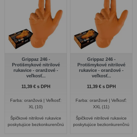
Grippaz 246 -
Grippaz 246 -
Protišmykové nitrilové
Protišmykové nitrilové
rukavice - oranžové -
rukavice - oranžové -
veľkosť...
veľkosť...
Cena
Cena
11,39 € s DPH
11,39 € s DPH
Farba: oranžová | Veľkosť:
Farba: oranžové | Veľkosť:
XL (10)
XXL (11)
Špičkové nitrilové rukavice
Špičkové nitrilové rukavice
poskytujúce bezkonkurenčnú
poskytujúce bezkonkurenčnú
pevnosť a úchop. Tento
pevnosť a úchop. Tento