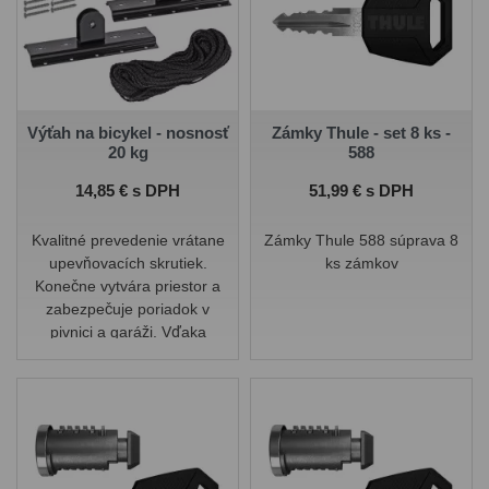
Výťah na bicykel - nosnosť
Zámky Thule - set 8 ks -
20 kg
588
Cena
Cena
14,85 € s DPH
51,99 € s DPH
Kvalitné prevedenie vrátane
Zámky Thule 588 súprava 8
upevňovacích skrutiek.
ks zámkov
Konečne vytvára priestor a
zabezpečuje poriadok v
pivnici a garáži. Vďaka
prepracovanému systému
zdvíhania vytiahnete aj ťažké
bicykle s minimálnou
námahou až po strop a
rovnako rýchlo a pohodlne
ich spustíte. Absolútne