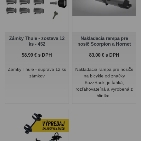
Zámky Thule - zostava 12
Nakladacia rampa pre
ks - 452
nosič Scorpion a Hornet
Cena
Cena
58,99 € s DPH
83,00 € s DPH
Zámky Thule - súprava 12 ks
Nakladacia rampa pre nosiče
zámkov
na bicykle od značky
BuzzRack, je ľahká,
rozťahovateľná a vyrobená z
hliníka.