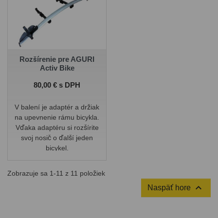
Rozšírenie pre AGURI
Activ Bike
Cena
80,00 € s DPH
V balení je adaptér a držiak
na upevnenie rámu bicykla.
Vďaka adaptéru si rozšírite
svoj nosič o ďalší jeden
bicykel.
Zobrazuje sa 1-11 z 11 položiek

Naspäť hore