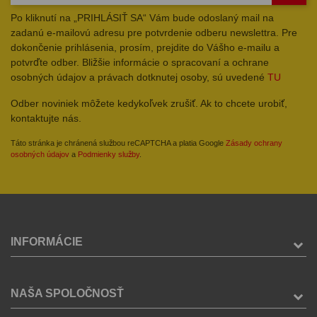
Po kliknutí na „PRIHLÁSIŤ SA“ Vám bude odoslaný mail na
zadanú e-mailovú adresu pre potvrdenie odberu newslettra. Pre
dokončenie prihlásenia, prosím, prejdite do Vášho e-mailu a
potvrďte odber. Bližšie informácie o spracovaní a ochrane
osobných údajov a právach dotknutej osoby, sú uvedené
TU
Odber noviniek môžete kedykoľvek zrušiť. Ak to chcete urobiť,
kontaktujte nás.
Táto stránka je chránená službou reCAPTCHA a platia Google
Zásady ochrany
osobných údajov
a
Podmienky služby
.
INFORMÁCIE
NAŠA SPOLOČNOSŤ