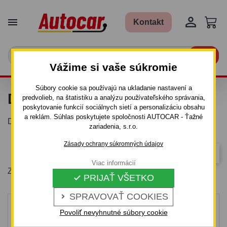


Kontakt

Vážime si vaše súkromie
Súbory cookie sa používajú na ukladanie nastavení a
DOPLNKY
predvolieb, na štatistiku a analýzu používateľského správania,
poskytovanie funkcií sociálnych sietí a personalizáciu obsahu
a reklám. Súhlas poskytujete spoločnosti AUTOCAR - Ťažné
Doplnky pre nosiče bicyklov.
zariadenia, s.r.o.
Zásady ochrany súkromných údajov
Dôležitosť
Viac informácií
Zobrazuje sa 1-11 z 11 položiek
PRIJAŤ VŠETKO

SPRAVOVAŤ COOKIES

Povoliť nevyhnutné súbory cookie