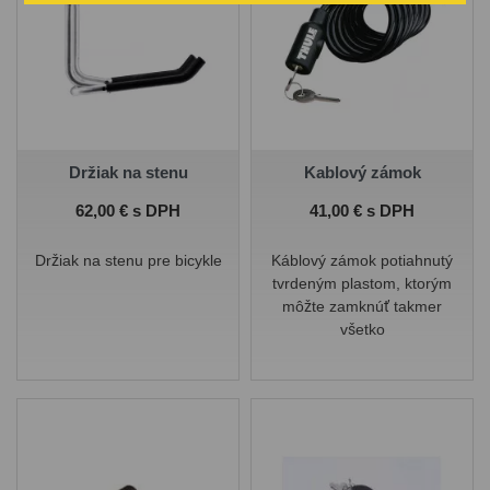
Držiak na stenu
Kablový zámok
Cena
Cena
62,00 € s DPH
41,00 € s DPH
Držiak na stenu pre bicykle
Káblový zámok potiahnutý
tvrdeným plastom, ktorým
môžte zamknúť takmer
všetko