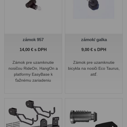
zámok 957
zámok/ galka
Cena
Cena
14,00 € s DPH
9,00 € s DPH
Zámok pre uzamknutie
Zámok pre uzamknutie
nosičou RideOn, HangOn a
bicykla na nosiči Eco Taurus,
platformy EasyBase k
atď.
ťažnému zariadeniu