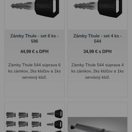
bezpečná manipulácia vďaka
tlmiču pádu, lanovej fixácii,
vodiacim kladkám a stabilnej
stropnej montáži. Remienky
sú pogumované na ochranu
pred poškriabaním.
Zámky Thule - set 6 ks -
Zámky Thule - set 4 ks -
596
544
Cena
Cena
44,99 € s DPH
34,99 € s DPH
Zámky Thule 544 súprava 6
Zámky Thule 544 súprava 4
ks zámkov, 2ks klúčov a 1ks
ks zámkov, 2ks klúčov a 1ks
servisný klúč.
servisný klúč.