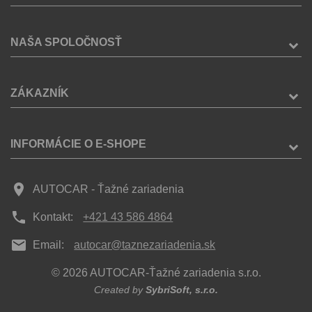
NAŠA SPOLOČNOSŤ
ZÁKAZNÍK
INFORMÁCIE O E-SHOPE
place
AUTOCAR - Ťažné zariadenia
phone
Kontakt:
+421 43 586 4864
mail
Email:
autocar@taznezariadenia.sk
© 2026 AUTOCAR-Ťažné zariadenia s.r.o.
Created by
SybriSoft, s.r.o.