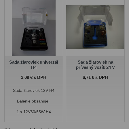
2 x 12V 21W
1 x 12V 21/5W
1 x 12V 5W
1 x 12V 5W
Poistky 10A, 15A, 20A
Sada žiaroviek univerzál
Sada žiaroviek na
H4
prívesný vozík 24 V
Cena
Cena
3,09 € s DPH
6,71 € s DPH
Sada žiaroviek 12V H4
Balenie obsahuje:
1 x 12V60/55W H4
1 x 12V 21W