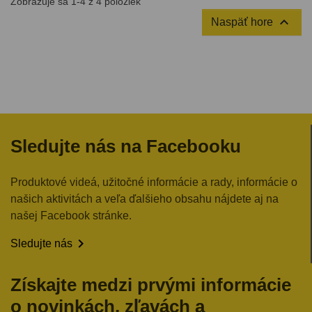
Zobrazuje sa 1-4 z 4 položiek
1 x 12V 21/5W

Naspäť hore
1 x 12V 5W
1 x 12V 5W
Poistky 10A, 15A, 20A
Sledujte nás na Facebooku
Produktové videá, užitočné informácie a rady, informácie o
našich aktivitách a veľa ďalšieho obsahu nájdete aj na
našej Facebook stránke.

Sledujte nás
Získajte medzi prvými informácie
o novinkách, zľavách a