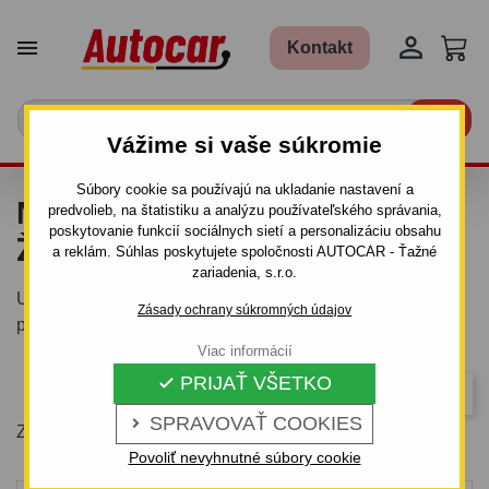


Kontakt

Vážime si vaše súkromie
Súbory cookie sa používajú na ukladanie nastavení a
NÁHRADNÉ SADY
predvolieb, na štatistiku a analýzu používateľského správania,
poskytovanie funkcií sociálnych sietí a personalizáciu obsahu
ŽIAROVIEK
a reklám. Súhlas poskytujete spoločnosti AUTOCAR - Ťažné
zariadenia, s.r.o.
Univerzálna súprava náhradných žiaroviek pre osvetlenie
Zásady ochrany súkromných údajov
prívesu.
Viac informácií
PRIJAŤ VŠETKO

Dôležitosť
SPRAVOVAŤ COOKIES

Zobrazuje sa 1-4 z 4 položiek
Povoliť nevyhnutné súbory cookie