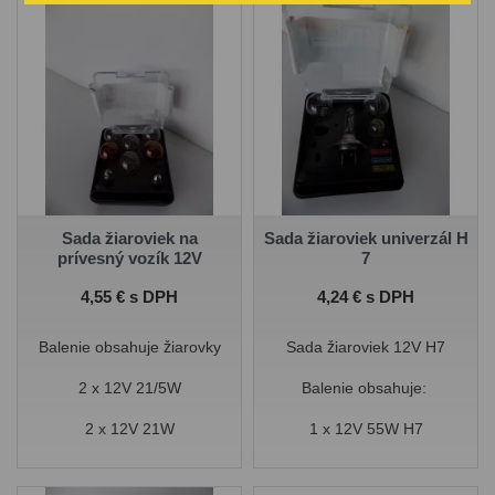
Sada žiaroviek na
Sada žiaroviek univerzál H
prívesný vozík 12V
7
Cena
Cena
4,55 € s DPH
4,24 € s DPH
Balenie obsahuje žiarovky
Sada žiaroviek 12V H7
2 x 12V 21/5W
Balenie obsahuje:
2 x 12V 21W
1 x 12V 55W H7
2 x 12V 5W
1 x 12V 21W