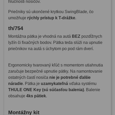
hlučnosti nosičov.
Priečniky sú ukončené krytkou SwingBlade, čo
umožňuje
rýchly prístup k T-drážke
.
th/754
Montážna pätka je vhodná na autá
BEZ
pozdĺžnych
lyžín či fixačných bodov. Pätka teda slúži na upnutie
priečnikov na autá s úchytom po pod rám dverí.
Ergonomicky tvarovaný kľúč s momentom utiahnutia
zaručuje bezpečné upnutie pätky. Na namontovanie
ostatných častí nosiča
nie je potrebné ďalšie
náradie
. Pätka je
uzamykateľná
vďaka systému
THULE ONE Key (sú súčasťou balenia)
. Balenie
obsahuje
4ks pätiek
.
Montážny kit