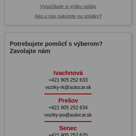
Vypočítajte si výšku spláty
Ako u nás nakúpite na splátky?
Potrebujete pomôcť s výberom?
Zavolajte nám
Ivachnová
+421 905 252 633
voziky-rk@autocar.sk
Prešov
+421 905 252 634
voziky-po@autocar.sk
Senec
+421 905 252 635