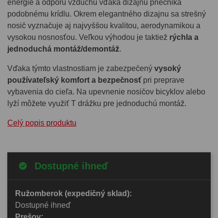
energie a odporu vzduchu vďaka dizajnu priečnika
podobnému krídlu. Okrem elegantného dizajnu sa strešný
nosič vyznačuje aj najvyššou kvalitou, aerodynamikou a
vysokou nosnosťou. Veľkou výhodou je taktiež
rýchla a
jednoduchá montáž/demontáž
.
Vďaka týmto vlastnostiam je zabezpečený
vysoký
používateľský komfort a bezpečnosť
pri preprave
vybavenia do cieľa. Na upevnenie nosičov bicyklov alebo
lyží môžete využiť T drážku pre jednoduchú montáž.
Celý popis produktu
Dostupné ihneď
Ružomberok (expedičný sklad):
Dostupné ihneď
Prešov: