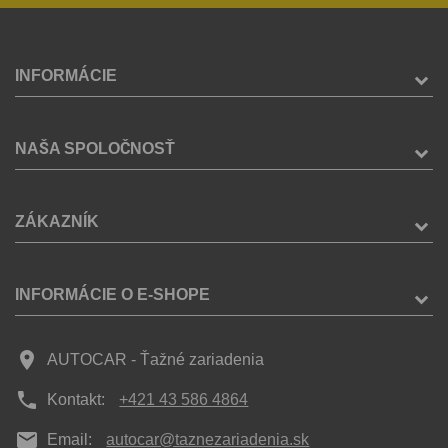
INFORMÁCIE
NAŠA SPOLOČNOSŤ
ZÁKAZNÍK
INFORMÁCIE O E-SHOPE
place
AUTOCAR - Ťažné zariadenia
phone
Kontakt:
+421 43 586 4864
mail
Email:
autocar@taznezariadenia.sk