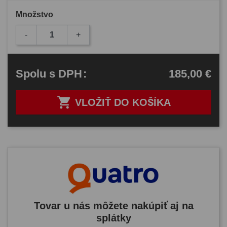
Množstvo
-
+
185,00 €
Spolu
s DPH
:

VLOŽIŤ DO KOŠÍKA
Tovar u nás môžete nakúpiť aj na
splátky