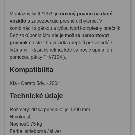
Montážny kit th/1379 je
určený priamo na dané
vozidlo
a zabezpečuje presné uchytenie. V
kombinácii s pätkou a tyčou tvorí kompletný priečnik.
Bez zakúpenia kitu
nie je možné namontovať
priečnik
na strechu vozidla (neplatí pre vozidlá s
lyžinami - klasický reling, kde sa nosič upína len
pomocou pätky TH/7104 ).
Kompatibilita
Kia - Cerato 5dv. - 2004
Technické údaje
Rozmery: dĺžka priečnika je 1200 mm
Hmotnosť:
Nosnosť: 75 kg
Farba: strieborná / silver