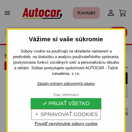


Kontakt

Vážime si vaše súkromie
Súbory cookie sa používajú na ukladanie nastavení a
STREŠNÝ NOSIČ THULE - ALUMÍNIOVÝ
predvolieb, na štatistiku a analýzu používateľského správania,
poskytovanie funkcií sociálnych sietí a personalizáciu obsahu
BALENIE
a reklám. Súhlas poskytujete spoločnosti AUTOCAR - Ťažné
zariadenia, s.r.o.
Zásady ochrany súkromných údajov
Viac informácií
PRIJAŤ VŠETKO

SPRAVOVAŤ COOKIES

Povoliť nevyhnutné súbory cookie