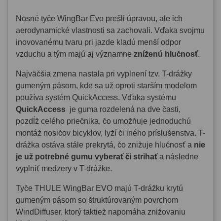
Nosné tyče WingBar Evo prešli úpravou, ale ich
aerodynamické vlastnosti sa zachovali. Vďaka svojmu
inovovanému tvaru pri jazde kladú menší odpor
vzduchu a tým majú aj významne
zníženú hlučnosť
.
Najväčšia zmena nastala pri vyplnení tzv. T-drážky
gumeným pásom, kde sa už oproti starším modelom
používa systém QuickAccess. Vďaka systému
QuickAccess
je guma rozdelená na dve časti,
pozdĺž celého priečnika, čo umožňuje jednoduchú
montáž nosičov bicyklov, lyží či iného príslušenstva. T-
drážka ostáva stále prekrytá, čo znižuje hlučnosť a
nie
je už potrebné gumu vyberať či strihať
a následne
vyplniť medzery v T-drážke.
Tyče THULE WingBar EVO majú T-drážku krytú
gumeným pásom so štruktúrovaným povrchom
WindDiffuser, ktorý taktiež napomáha znižovaniu