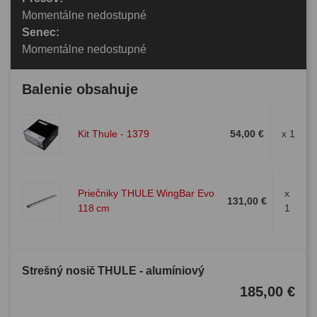
Momentálne nedostupné
Senec:
Momentálne nedostupné
Balenie obsahuje
Kit Thule - 1379
54,00 €
x 1
Priečniky THULE WingBar Evo
x
131,00 €
118 cm
1
Strešný nosič THULE - alumíniový
185,00 €