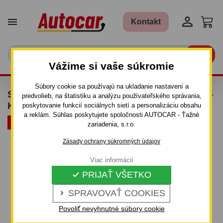


Kontakt

Vážime si vaše súkromie
Súbory cookie sa používajú na ukladanie nastavení a
STREŠNÝ NOSIČ GREEN VALLEY - AURILIS -
predvolieb, na štatistiku a analýzu používateľského správania,
KOVOVÝ
poskytovanie funkcií sociálnych sietí a personalizáciu obsahu
a reklám. Súhlas poskytujete spoločnosti AUTOCAR - Ťažné
BALENIE
zariadenia, s.r.o.
Zásady ochrany súkromných údajov
Viac informácií
PRIJAŤ VŠETKO

SPRAVOVAŤ COOKIES

Povoliť nevyhnutné súbory cookie