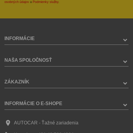
osobných údajov
a
Podmienky služby
.
INFORMÁCIE
NAŠA SPOLOČNOSŤ
ZÁKAZNÍK
INFORMÁCIE O E-SHOPE
place
AUTOCAR - Ťažné zariadenia