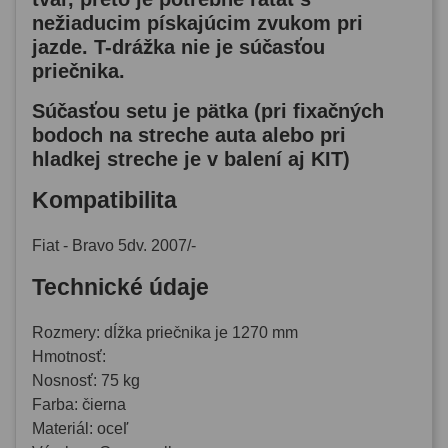
nežiaducim pískajúcim zvukom pri
jazde.
T-drážka nie je súčasťou
priečnika
.
Súčasťou setu je pätka (pri fixačných
bodoch na streche auta alebo pri
hladkej streche je v balení aj KIT)
Kompatibilita
Fiat - Bravo 5dv. 2007/-
Technické údaje
Rozmery: dĺžka priečnika je 1270 mm
Hmotnosť:
Nosnosť: 75 kg
Farba: čierna
Materiál: oceľ