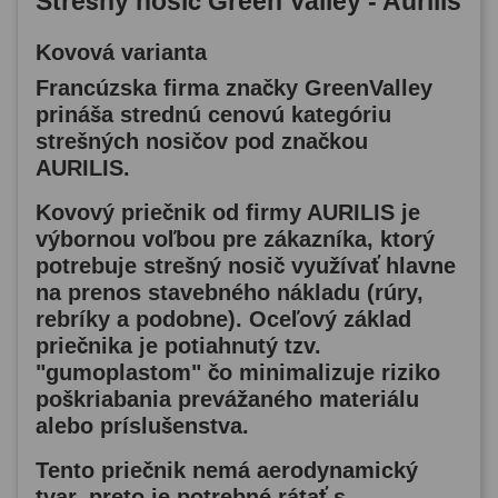
Strešný nosič Green Valley - Aurilis
Kovová varianta
Francúzska firma značky GreenValley
prináša strednú cenovú kategóriu
strešných nosičov pod značkou
AURILIS.
Kovový priečnik od firmy AURILIS je
výbornou voľbou pre zákazníka, ktorý
potrebuje strešný nosič využívať hlavne
na prenos stavebného nákladu
(rúry,
rebríky a podobne). Oceľový základ
priečnika je potiahnutý tzv.
"gumoplastom" čo
minimalizuje riziko
poškriabania
prevážaného materiálu
alebo príslušenstva.
Tento priečnik
nemá aerodynamický
tvar
, preto je potrebné rátať s