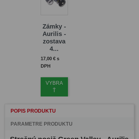
Zámky -
Aurilis -
zostava
4...
Cena
17,00 € s
DPH
VYBRA
Ť
POPIS PRODUKTU
PARAMETRE PRODUKTU