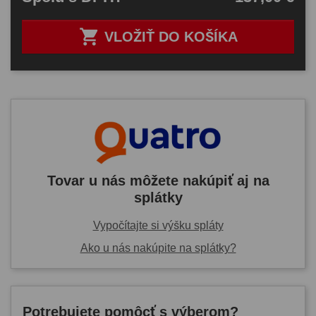

VLOŽIŤ DO KOŠÍKA
Tovar u nás môžete nakúpiť aj na
splátky
Vypočítajte si výšku spláty
Ako u nás nakúpite na splátky?
Potrebujete pomôcť s výberom?