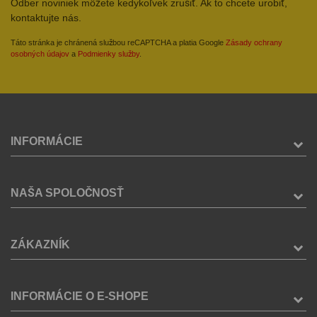
Odber noviniek môžete kedykoľvek zrušiť. Ak to chcete urobiť,
kontaktujte nás.
Táto stránka je chránená službou reCAPTCHA a platia Google
Zásady ochrany
osobných údajov
a
Podmienky služby
.
INFORMÁCIE
NAŠA SPOLOČNOSŤ
ZÁKAZNÍK
INFORMÁCIE O E-SHOPE