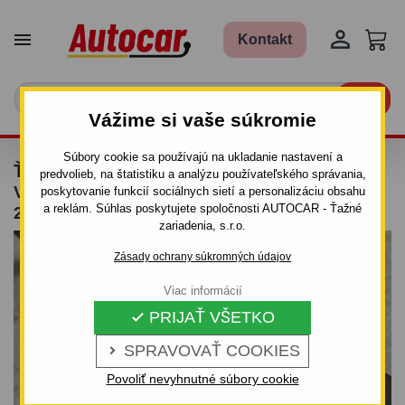


Kontakt

Vážime si vaše súkromie
Súbory cookie sa používajú na ukladanie nastavení a
ŤAŽNÉ ZARIADENIE PRE SUZUKI GRAND
predvolieb, na štatistiku a analýzu používateľského správania,
VITARA - 3DV. - SKRUTKOVÝ SYSTÉM - OD
poskytovanie funkcií sociálnych sietí a personalizáciu obsahu
a reklám. Súhlas poskytujete spoločnosti AUTOCAR - Ťažné
2005 DO
zariadenia, s.r.o.
Zásady ochrany súkromných údajov
Viac informácií
PRIJAŤ VŠETKO

SPRAVOVAŤ COOKIES

Povoliť nevyhnutné súbory cookie