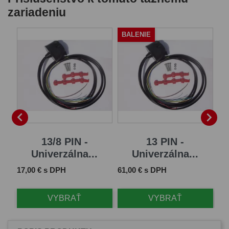
zariadeniu
BALENIE


13/8 PIN -
13 PIN -
Univerzálna...
Univerzálna...
Cena
Cena
Ce
17,00 € s DPH
61,00 € s DPH
6,
VYBRAŤ
VYBRAŤ