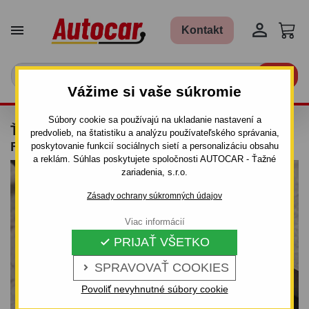


Kontakt

Vážime si vaše súkromie
Súbory cookie sa používajú na ukladanie nastavení a
ŤAŽNÉ ZARIADENIE PRE HYUNDAI SANTA
predvolieb, na štatistiku a analýzu používateľského správania,
FE - SUV - SKRUTKOVÝ SYSTÉM
poskytovanie funkcií sociálnych sietí a personalizáciu obsahu
a reklám. Súhlas poskytujete spoločnosti AUTOCAR - Ťažné
zariadenia, s.r.o.
Zásady ochrany súkromných údajov
Viac informácií
PRIJAŤ VŠETKO

SPRAVOVAŤ COOKIES

Povoliť nevyhnutné súbory cookie