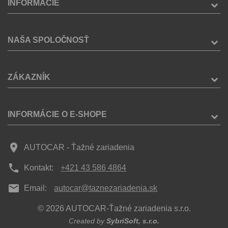
INFORMÁCIE
NAŠA SPOLOČNOSŤ
ZÁKAZNÍK
INFORMÁCIE O E-SHOPE
place
AUTOCAR - Ťažné zariadenia
phone
Kontakt:
+421 43 586 4864
mail
Email:
autocar@taznezariadenia.sk
© 2026 AUTOCAR-Ťažné zariadenia s.r.o.
Created by
SybriSoft, s.r.o.