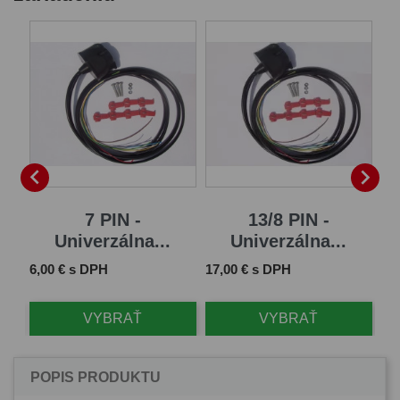
B


7 PIN -
13/8 PIN -
Univerzálna...
Univerzálna...
Cena
Cena
Ce
6,00 € s DPH
17,00 € s DPH
61
VYBRAŤ
VYBRAŤ
POPIS PRODUKTU