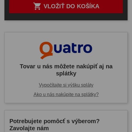

VLOŽIŤ DO KOŠÍKA
Tovar u nás môžete nakúpiť aj na
splátky
Vypočítajte si výšku spláty
Ako u nás nakúpite na splátky?
Potrebujete pomôcť s výberom?
Zavolajte nám