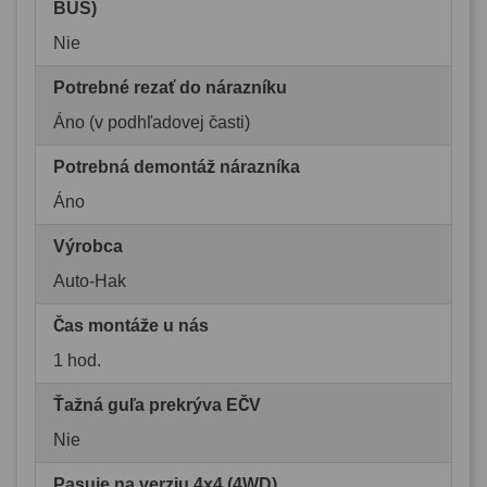
BUS)
Nie
Potrebné rezať do nárazníku
Áno (v podhľadovej časti)
Potrebná demontáž nárazníka
Áno
Výrobca
Auto-Hak
Čas montáže u nás
1 hod.
Ťažná guľa prekrýva EČV
Nie
Pasuje na verziu 4x4 (4WD)